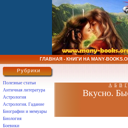
ГЛАВНАЯ - КНИГИ НА MANY-BOOKS.
Рубрики
Полезные статьи
А
Б
В
Г
Античная литература
Вкусно. Бы
Астрология
Астрология. Гадание
Биографии и мемуары
Биология
Боевики