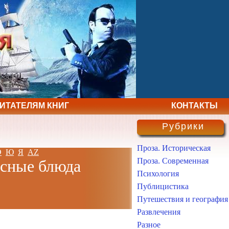
ЧИТАТЕЛЯМ КНИГ
КОНТАКТЫ
Рубрики
Проза. Историческая
Э
Ю
Я
AZ
Проза. Современная
усные блюда
Психология
Публицистика
Путешествия и география
Развлечения
Разное