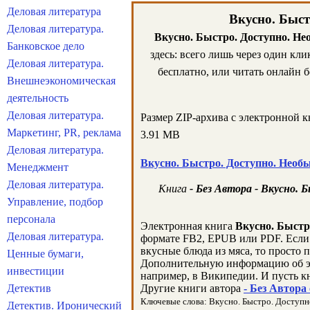
Деловая литература
Вкусно. Быст
Деловая литература.
Вкусно. Быстро. Доступно. Не
Банковское дело
здесь: всего лишь через один кл
Деловая литература.
бесплатно, или читать онлайн б
Внешнеэкономическая
деятельность
Деловая литература.
Размер ZIP-архива c электронной 
Маркетинг, PR, реклама
3.91 MB
Деловая литература.
Вкусно. Быстро. Доступно. Необ
Менеджмент
Деловая литература.
Книга
- Без Автора - Вкусно.
Управление, подбор
персонала
Электронная книга
Вкусно. Быстр
Деловая литература.
формате FB2, EPUB или PDF. Если 
вкусные блюда из мяса, то просто 
Ценные бумаги,
Дополнительную информацию об э
инвестиции
например, в Википедии. И пусть к
Детектив
Другие книги автора
- Без Автора
Ключевые слова: Вкусно. Быстро. Доступно.
Детектив. Иронический