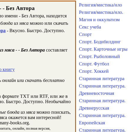
Религия/мистика/нло
 - Без Автора
Религия/мистика/нло.
по имени - Без Автора, находится
Магия и оккультизм
блюда из мяса
можно или скачать
Секс учеба
ора
- Вкусно. Быстро. Доступно.
Спорт
Спорт. Бодибилдинг
Спорт. Карточные игры
 мяса - - Без Автора
составляет
Спорт. Рыболовный
Спорт. Футбол
но книгу
Спорт. Хоккей
Старинная литература
 онлайн или скачать бесплатно
Старинная литература.
Древневосточная
 формате TXT или RTF, или же в
Старинная литература.
сно. Быстро. Доступно. Необычайно
Древнерусская
ые блюда из мяса
можно поискать,
Старинная литература.
яса окажется вам интересной!
any-books.org.
Европейская
читать, онлайн, полная версия,
Старинная литература.