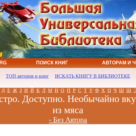
ORG
ПОИСК КНИГ
АВТОРАМ И 
ТОП авторов и книг
ИСКАТЬ КНИГУ В БИБЛИОТЕКЕ
Д
Е
Ж
З
И
Й
К
Л
М
Н
О
П
Р
С
Т
У
Ф
Х
Ц
Ч
Ш
Щ
стро. Доступно. Необычайно вк
из мяса
- Без Автора