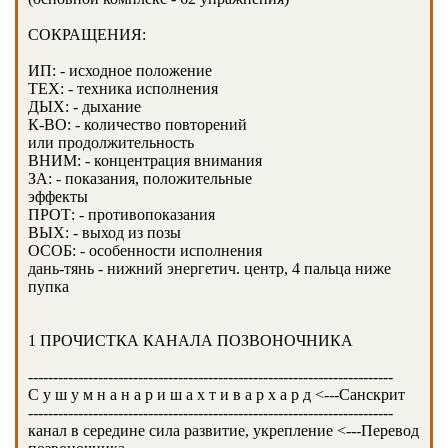
СОКРАЩЕНИЯ:
ИП: - исходное положение
ТЕХ: - техника исполнения
ДЫХ: - дыхание
К-ВО: - количество повторений
или продолжительность
ВНИМ: - концентрация внимания
ЗА: - показания, положительные
эффекты
ПРОТ: - противопоказания
ВЫХ: - выход из позы
ОСОБ: - особенности исполнения
дань-тянь - нижний энергетич. центр, 4 пальца ниже
пупка
1 ПРОЧИСТКА КАНАЛА ПОЗВОНОЧНИКА
-------------------------------------------------------------------------
C у ш у м н а н а р и ш а х т и в а р х а р д <---Санскрит
-------------------------------------------------------------------------
канал в середине сила развитие, укрепление <---Перевод