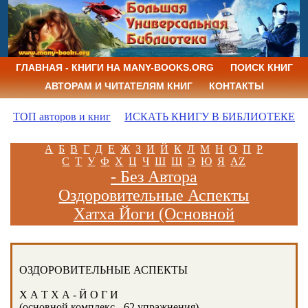
ГЛАВНАЯ - КНИГИ НА MANY-BOOKS.ORG
ПОИСК КНИГ
АВТОРАМ И ЧИТАТЕЛЯМ КНИГ
КОНТАКТЫ
ТОП авторов и книг
ИСКАТЬ КНИГУ В БИБЛИОТЕКЕ
А
Б
В
Г
Д
Е
Ж
З
И
Й
К
Л
М
Н
О
П
Р
С
Т
У
Ф
Х
Ц
Ч
Ш
Щ
Э
Ю
Я
AZ
- Без Автора
Оздоровительные Аспекты
Хатха Йоги (Основной
Комплекс 62 Упражнения)
ОЗДОРОВИТЕЛЬНЫЕ АСПЕКТЫ
Х А Т Х А - Й О Г И
(основной комплекс - 62 упражнения)