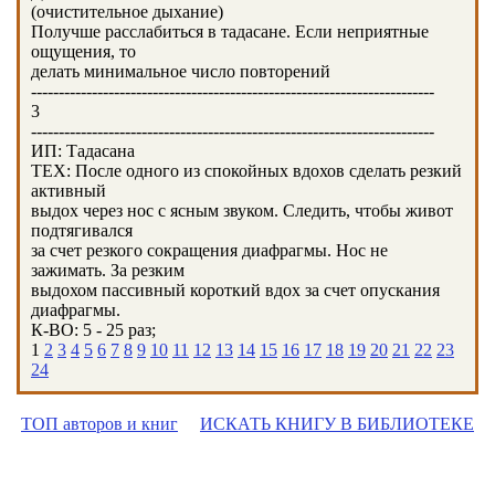
(очистительное дыхание)
Получше расслабиться в тадасане. Если неприятные
ощущения, то
делать минимальное число повторений
-------------------------------------------------------------------------
3
-------------------------------------------------------------------------
ИП: Тадасана
ТЕХ: После одного из спокойных вдохов сделать резкий
активный
выдох через нос с ясным звуком. Следить, чтобы живот
подтягивался
за счет резкого сокращения диафрагмы. Нос не
зажимать. За резким
выдохом пассивный короткий вдох за счет опускания
диафрагмы.
К-ВО: 5 - 25 раз;
1
2
3
4
5
6
7
8
9
10
11
12
13
14
15
16
17
18
19
20
21
22
23
24
ТОП авторов и книг
ИСКАТЬ КНИГУ В БИБЛИОТЕКЕ