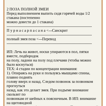
2 ПОЗА ПОЛНОЙ ЗМЕИ
Перед выполнением выпить сидя горячей воды 1/2
стакана (постепенно
можно довести до 1 стакана)
------------------------------------------------------------------------
П у р н а с а р п а с а н а <---Санскрит
------------------------------------------------------------------------
полный змея поза <---Перевод
------------------------------------------------------------------------
ИП: Лечь на живот, носки упираются в пол, пятки
вместе, подбородок
на полу, ладони на полу под плечами (чтобы можно
было коснуться)
ТЕХ: 4 стадии по концентрации внимания:
1). Опираясь на руки и пользуясь мышцами спины,
плавно поднять
голову вверх и назад. Следом позвонок за позвонком
прогнуться
назад, как это делает змея. При подъеме внимание
скользит по
позвонкам от шейных к поясничным. В ИП: внимание
на щитовидной