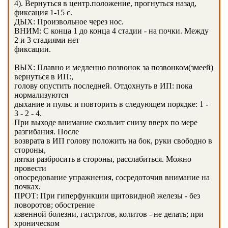
4). Вернуться в центр.положение, прогнуться назад,
фиксация 1-15 с.
ДЫХ: Произвольное через нос.
ВНИМ: С конца 1 до конца 4 стадии - на почки. Между
2 и 3 стадиями нет
фиксации.
ВЫХ: Плавно и медленно позвонок за позвонком(змеей)
вернуться в ИП:,
голову опустить последней. Отдохнуть в ИП: пока
нормализуются
дыхание и пульс и повторить в следующем порядке: 1 -
3 - 2 - 4.
При выходе внимание скользит снизу вверх по мере
разгибания. После
возврата в ИП голову положить на бок, руки свободно в
стороны,
пятки разбросить в стороны, расслабиться. Можно
провести
опосредование упражнения, сосредоточив внимание на
почках.
ПРОТ: При гиперфункции щитовидной железы - без
поворотов; обострение
язвенной болезни, гастритов, колитов - не делать; при
хроническом