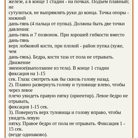
железе, а в конце 1 стадии - на почках. Подъем плавный;
не
сутулиться, не выпрямлять руки до конца. Точка опоры -
нижний
дань-тянь (4 пальца от пупка). Должны быть две точки
давления:
дань-тянь и 7 позвонок. При хорошей гибкости вместо
дань-тянь
верх лобковой кости, при плохой - район пупка (хуже,
чем
дань-тянь). Бедра, кости таза от пола не отрывать.
Движение
змеиное(выползание из тела). В конце 1 стадии
фиксация на 1-15
сек. Глаза: смотреть как бы сквозь голову назад.
2). Плавно развернуть голову и туловище влево, чтобы
через левое
плечо увидеть правую пятку (ориентир). Левое бедро не
отрывать,
фиксация 1-15 сек.
3). Повернуть верх туловища и голову вправо, чтобы
увидеть левую
пятку. Правое бедро от пола не отрывать. Фиксация 1 -
15 сек.
(везде одинаково).