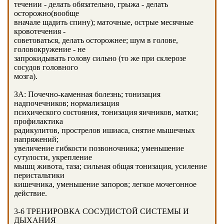
течении - делать обязательно, грыжа - делать
осторожно(вообще
вначале щадить спину); маточные, острые месячные
кровотечения -
советоваться, делать осторожнее; шум в голове,
головокружение - не
запрокидывать голову сильно (то же при склерозе
сосудов головного
мозга).
ЗА: Почечно-каменная болезнь; тонизация
надпочечников; нормализация
психического состояния, тонизация яичников, матки;
профилактика
радикулитов, прострелов ишиаса, снятие мышечных
напряжений;
увеличение гибкости позвоночника; уменьшение
сутулости, укрепление
мышц живота, таза; сильная общая тонизация, усиление
перистальтики
кишечника, уменьшение запоров; легкое мочегонное
действие.
3-6 ТРЕНИРОВКА СОСУДИСТОЙ СИСТЕМЫ И
ДЫХАНИЯ