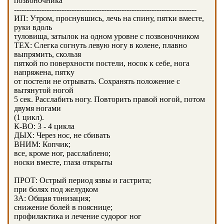
позвоночника
-------------------------------------------------------------------------
ИП: Утром, проснувшись, лечь на спину, пятки вместе,
руки вдоль
туловища, затылок на одном уровне с позвоночником
ТЕХ: Слегка согнуть левую ногу в колене, плавно
выпрямить, скользя
пяткой по поверхности постели, носок к себе, нога
напряжена, пятку
от постели не отрывать. Сохранять положение с
вытянутой ногой
5 сек. Расслабить ногу. Повторить правой ногой, потом
двумя ногами
(1 цикл).
К-ВО: 3 - 4 цикла
ДЫХ: Через нос, не сбивать
ВНИМ: Копчик;
все, кроме ног, расслаблено;
носки вместе, глаза открыты
ПРОТ: Острый период язвы и гастрита;
при болях под желудком
ЗА: Общая тонизация;
снижение болей в пояснице;
профилактика и лечение судорог ног