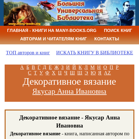
ГЛАВНАЯ - КНИГИ НА MANY-BOOKS.ORG
ПОИСК КНИГ
АВТОРАМ И ЧИТАТЕЛЯМ КНИГ
КОНТАКТЫ
ТОП авторов и книг
ИСКАТЬ КНИГУ В БИБЛИОТЕКЕ
А
Б
В
Г
Д
Е
Ж
З
И
Й
К
Л
М
Н
О
П
Р
С
Т
У
Ф
Х
Ц
Ч
Ш
Щ
Э
Ю
Я
AZ
Декоративное вязание
Якусар Анна Ивановна
Декоративное вязание - Якусар Анна
Ивановна
Декоративное вязание
- книга, написанная автором по