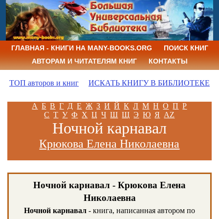
ГЛАВНАЯ - КНИГИ НА MANY-BOOKS.ORG
ПОИСК КНИГ
АВТОРАМ И ЧИТАТЕЛЯМ КНИГ
КОНТАКТЫ
ТОП авторов и книг
ИСКАТЬ КНИГУ В БИБЛИОТЕКЕ
А
Б
В
Г
Д
Е
Ж
З
И
Й
К
Л
М
Н
О
П
Р
С
Т
У
Ф
Х
Ц
Ч
Ш
Щ
Э
Ю
Я
AZ
Ночной карнавал
Крюкова Елена Николаевна
Ночной карнавал - Крюкова Елена
Николаевна
Ночной карнавал
- книга, написанная автором по