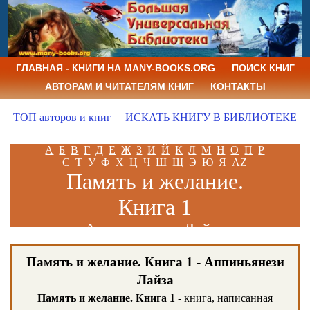
ГЛАВНАЯ - КНИГИ НА MANY-BOOKS.ORG
ПОИСК КНИГ
АВТОРАМ И ЧИТАТЕЛЯМ КНИГ
КОНТАКТЫ
ТОП авторов и книг
ИСКАТЬ КНИГУ В БИБЛИОТЕКЕ
А
Б
В
Г
Д
Е
Ж
З
И
Й
К
Л
М
Н
О
П
Р
С
Т
У
Ф
Х
Ц
Ч
Ш
Щ
Э
Ю
Я
AZ
Память и желание.
Книга 1
Аппиньянези Лайза
Память и желание. Книга 1 - Аппиньянези
Лайза
Память и желание. Книга 1
- книга, написанная