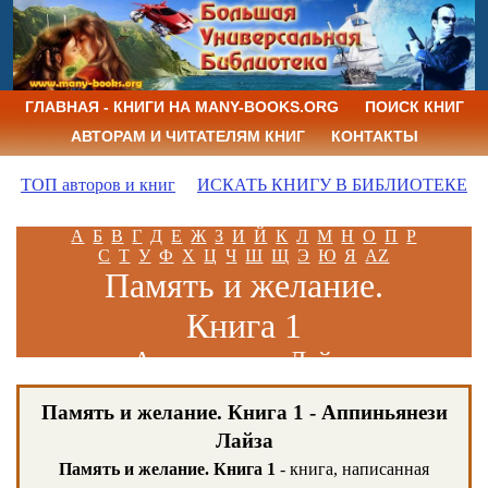
ГЛАВНАЯ - КНИГИ НА MANY-BOOKS.ORG
ПОИСК КНИГ
АВТОРАМ И ЧИТАТЕЛЯМ КНИГ
КОНТАКТЫ
ТОП авторов и книг
ИСКАТЬ КНИГУ В БИБЛИОТЕКЕ
А
Б
В
Г
Д
Е
Ж
З
И
Й
К
Л
М
Н
О
П
Р
С
Т
У
Ф
Х
Ц
Ч
Ш
Щ
Э
Ю
Я
AZ
Память и желание.
Книга 1
Аппиньянези Лайза
Память и желание. Книга 1 - Аппиньянези
Лайза
Память и желание. Книга 1
- книга, написанная