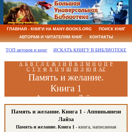
ГЛАВНАЯ - КНИГИ НА MANY-BOOKS.ORG
ПОИСК КНИГ
АВТОРАМ И ЧИТАТЕЛЯМ КНИГ
КОНТАКТЫ
ТОП авторов и книг
ИСКАТЬ КНИГУ В БИБЛИОТЕКЕ
А
Б
В
Г
Д
Е
Ж
З
И
Й
К
Л
М
Н
О
П
Р
С
Т
У
Ф
Х
Ц
Ч
Ш
Щ
Э
Ю
Я
AZ
Память и желание.
Книга 1
Аппиньянези Лайза
Память и желание. Книга 1 - Аппиньянези
Лайза
Память и желание. Книга 1
- книга, написанная