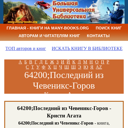
ГЛАВНАЯ - КНИГИ НА MANY-BOOKS.ORG
ПОИСК КНИГ
АВТОРАМ И ЧИТАТЕЛЯМ КНИГ
КОНТАКТЫ
ТОП авторов и книг
ИСКАТЬ КНИГУ В БИБЛИОТЕКЕ
А
Б
В
Г
Д
Е
Ж
З
И
Й
К
Л
М
Н
О
П
Р
С
Т
У
Ф
Х
Ц
Ч
Ш
Щ
Э
Ю
Я
AZ
64200;Последний из
Чевеникс-Горов
Кристи Агата
64200;Последний из Чевеникс-Горов -
Кристи Агата
64200;Последний из Чевеникс-Горов
- книга,