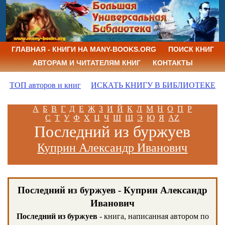
ГЛАВНАЯ - КНИГИ НА MANY-BOOKS.ORG
ПОИСК КНИГ
АВТОРАМ И ЧИТАТЕЛЯМ КНИГ
КОНТАКТЫ
ТОП авторов и книг
ИСКАТЬ КНИГУ В БИБЛИОТЕКЕ
А
Б
В
Г
Д
Е
Ж
З
И
Й
К
Л
М
Н
О
П
Р
С
Т
У
Ф
Х
Ц
Ч
Ш
Щ
Э
Ю
Я
AZ
Последний из буржуев
Куприн Александр Иванович
Последний из буржуев - Куприн Александр
Иванович
Последний из буржуев
- книга, написанная автором по