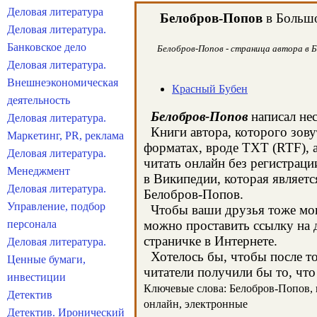
Деловая литература
Белобров-Попов
в Большо
Деловая литература.
Банковское дело
Белобров-Попов - страница автора в Б
Деловая литература.
Внешнеэкономическая
Красный Бубен
деятельность
Белобров-Попов
написал нес
Деловая литература.
Книги автора, которого зову
Маркетинг, PR, реклама
форматах, вроде TXT (RTF), 
Деловая литература.
читать онлайн без регистрац
Менеджмент
в Википедии, которая являет
Деловая литература.
Белобров-Попов.
Управление, подбор
Чтобы ваши друзья тоже могл
персонала
можно проставить ссылку на 
страничке в Интернете.
Деловая литература.
Хотелось бы, чтобы после тог
Ценные бумаги,
читатели получили бы то, что
инвестиции
Ключевые слова: Белобров-Попов, к
Детектив
онлайн, электронные
Детектив. Иронический