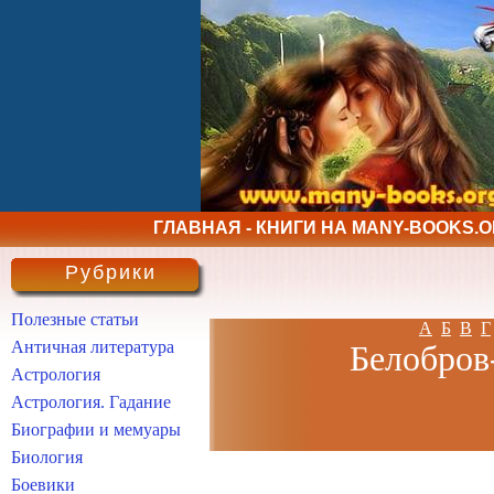
ГЛАВНАЯ - КНИГИ НА MANY-BOOKS.
Рубрики
Полезные статьи
А
Б
В
Г
Античная литература
Белобров-
Астрология
Астрология. Гадание
Биографии и мемуары
Биология
Боевики