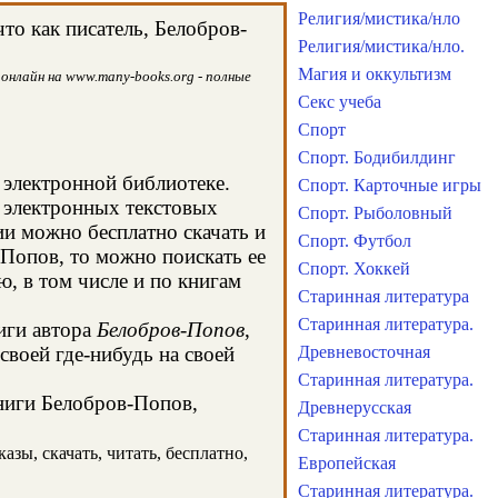
Религия/мистика/нло
то как писатель, Белобров-
Религия/мистика/нло.
Магия и оккультизм
онлайн на www.many-books.org - полные
Секс учеба
Спорт
Спорт. Бодибилдинг
 электронной библиотеке.
Спорт. Карточные игры
х электронных текстовых
Спорт. Рыболовный
и можно бесплатно скачать и
Спорт. Футбол
-Попов, то можно поискать ее
Спорт. Хоккей
, в том числе и по книгам
Старинная литература
Старинная литература.
иги автора
Белобров-Попов
,
своей где-нибудь на своей
Древневосточная
Старинная литература.
книги Белобров-Попов,
Древнерусская
Старинная литература.
зы, скачать, читать, бесплатно,
Европейская
Старинная литература.