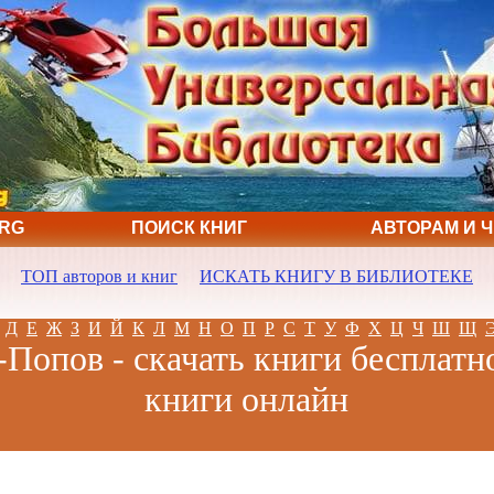
ORG
ПОИСК КНИГ
АВТОРАМ И 
ТОП авторов и книг
ИСКАТЬ КНИГУ В БИБЛИОТЕКЕ
Д
Е
Ж
З
И
Й
К
Л
М
Н
О
П
Р
С
Т
У
Ф
Х
Ц
Ч
Ш
Щ
Попов - скачать книги бесплатн
книги онлайн