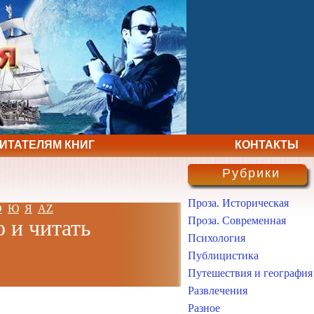
ЧИТАТЕЛЯМ КНИГ
КОНТАКТЫ
Рубрики
Проза. Историческая
Э
Ю
Я
AZ
Проза. Современная
о и читать
Психология
Публицистика
Путешествия и география
Развлечения
Разное