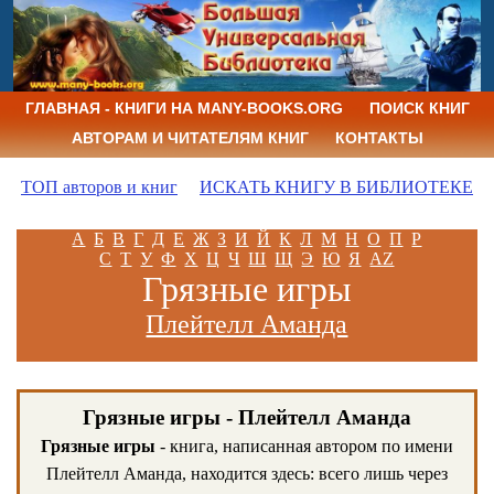
ГЛАВНАЯ - КНИГИ НА MANY-BOOKS.ORG
ПОИСК КНИГ
АВТОРАМ И ЧИТАТЕЛЯМ КНИГ
КОНТАКТЫ
ТОП авторов и книг
ИСКАТЬ КНИГУ В БИБЛИОТЕКЕ
А
Б
В
Г
Д
Е
Ж
З
И
Й
К
Л
М
Н
О
П
Р
С
Т
У
Ф
Х
Ц
Ч
Ш
Щ
Э
Ю
Я
AZ
Грязные игры
Плейтелл Аманда
Грязные игры - Плейтелл Аманда
Грязные игры
- книга, написанная автором по имени
Плейтелл Аманда, находится здесь: всего лишь через