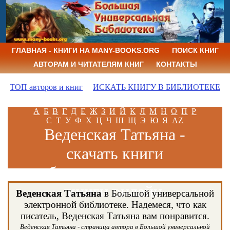
ГЛАВНАЯ - КНИГИ НА MANY-BOOKS.ORG
ПОИСК КНИГ
АВТОРАМ И ЧИТАТЕЛЯМ КНИГ
КОНТАКТЫ
ТОП авторов и книг
ИСКАТЬ КНИГУ В БИБЛИОТЕКЕ
А
Б
В
Г
Д
Е
Ж
З
И
Й
К
Л
М
Н
О
П
Р
С
Т
У
Ф
Х
Ц
Ч
Ш
Щ
Э
Ю
Я
AZ
Веденская Татьяна -
скачать книги
бесплатно и читать
книги онлайн
Веденская Татьяна
в Большой универсальной
электронной библиотеке. Надемеся, что как
писатель, Веденская Татьяна вам понравится.
Веденская Татьяна - страница автора в Большой универсальной