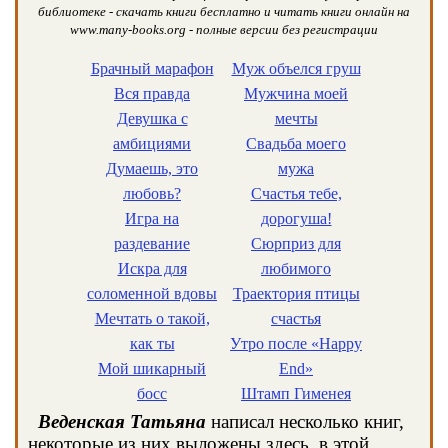
библиотеке - скачать книги бесплатно и читать книги онлайн на
www.many-books.org - полные версии без регистрации
Брачный марафон
Муж объелся груш
Вся правда
Мужчина моей
Девушка с
мечты
амбициями
Свадьба моего
Думаешь, это
мужа
любовь?
Счастья тебе,
Игра на
дорогуша!
раздевание
Сюрприз для
Искра для
любимого
соломенной вдовы
Траектория птицы
Мечтать о такой,
счастья
как ты
Утро после «Happy
Мой шикарный
End»
босс
Штамп Гименея
Веденская Татьяна
написал несколько книг,
некоторые из них выложены здесь, в этой