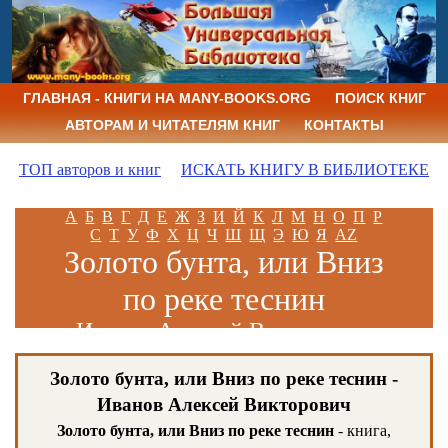
ГЛАВНАЯ - КНИГИ НА MANY-BOOKS.ORG
ПОИСК КНИГ
АВТОРАМ И ЧИТАТЕЛЯМ КНИГ
КОНТАКТЫ
ТОП авторов и книг
ИСКАТЬ КНИГУ В БИБЛИОТЕКЕ
А
Б
В
Г
Д
Е
Ж
З
И
Й
К
Л
М
Н
О
П
Р
С
Т
У
Ф
Х
Ц
Ч
Ш
Щ
Э
Ю
Я
AZ
Золото бунта, или Вниз
по реке теснин
Иванов Алексей Викторович
Золото бунта, или Вниз по реке теснин -
Иванов Алексей Викторович
Золото бунта, или Вниз по реке теснин
- книга,