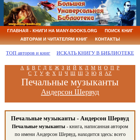
ГЛАВНАЯ - КНИГИ НА MANY-BOOKS.ORG
ПОИСК КНИГ
АВТОРАМ И ЧИТАТЕЛЯМ КНИГ
КОНТАКТЫ
ТОП авторов и книг
ИСКАТЬ КНИГУ В БИБЛИОТЕКЕ
А
Б
В
Г
Д
Е
Ж
З
И
Й
К
Л
М
Н
О
П
Р
С
Т
У
Ф
Х
Ц
Ч
Ш
Щ
Э
Ю
Я
AZ
Печальные музыканты
Андерсон Шервуд
Печальные музыканты - Андерсон Шервуд
Печальные музыканты
- книга, написанная автором
по имени Андерсон Шервуд, находится здесь: всего