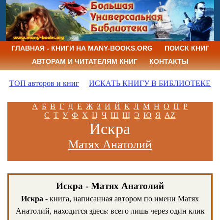
ГЛАВНАЯ - КНИГИ НА MANY-BOOKS.ORG
ПОИСК КНИГ
АВТОРАМ И ЧИТАТЕЛЯМ КНИГ
КОНТАКТЫ
ТОП авторов и книг
ИСКАТЬ КНИГУ В БИБЛИОТЕКЕ
А
Б
В
Г
Д
Е
Ж
З
И
Й
К
Л
М
Н
О
П
Р
С
Т
У
Ф
Х
Ц
Ч
Ш
Щ
Э
Ю
Я
AZ
Искра
Матях Анатолий
Искра - Матях Анатолий
Искра
- книга, написанная автором по имени Матях
Анатолий, находится здесь: всего лишь через один клик