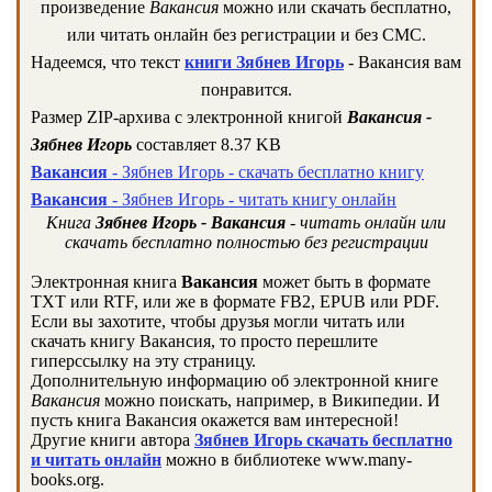
произведение
Вакансия
можно или скачать бесплатно,
или читать онлайн без регистрации и без СМС.
Надеемся, что текст
книги Зябнев Игорь
- Вакансия вам
понравится.
Размер ZIP-архива c электронной книгой
Вакансия -
Зябнев Игорь
составляет 8.37 KB
Вакансия
- Зябнев Игорь - скачать бесплатно книгу
Вакансия
- Зябнев Игорь - читать книгу онлайн
Книга
Зябнев Игорь - Вакансия
- читать онлайн или
скачать бесплатно полностью без регистрации
Электронная книга
Вакансия
может быть в формате
TXT или RTF, или же в формате FB2, EPUB или PDF.
Если вы захотите, чтобы друзья могли читать или
скачать книгу Вакансия, то просто перешлите
гиперссылку на эту страницу.
Дополнительную информацию об электронной книге
Вакансия
можно поискать, например, в Википедии. И
пусть книга Вакансия окажется вам интересной!
Другие книги автора
Зябнев Игорь скачать бесплатно
и читать онлайн
можно в библиотеке www.many-
books.org.