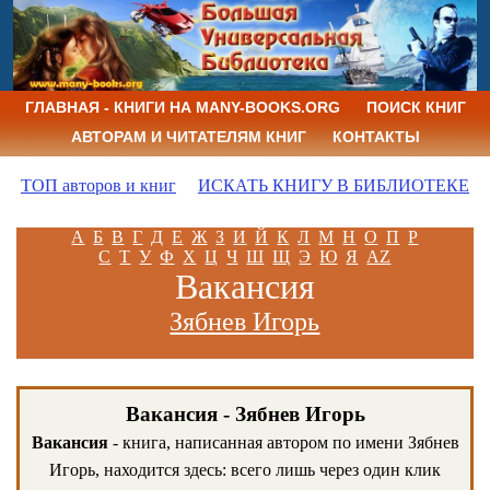
ГЛАВНАЯ - КНИГИ НА MANY-BOOKS.ORG
ПОИСК КНИГ
АВТОРАМ И ЧИТАТЕЛЯМ КНИГ
КОНТАКТЫ
ТОП авторов и книг
ИСКАТЬ КНИГУ В БИБЛИОТЕКЕ
А
Б
В
Г
Д
Е
Ж
З
И
Й
К
Л
М
Н
О
П
Р
С
Т
У
Ф
Х
Ц
Ч
Ш
Щ
Э
Ю
Я
AZ
Вакансия
Зябнев Игорь
Вакансия - Зябнев Игорь
Вакансия
- книга, написанная автором по имени Зябнев
Игорь, находится здесь: всего лишь через один клик