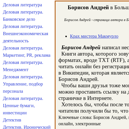
Деловая литература
Борисов Андрей
в Больш
Деловая литература.
Банковское дело
Борисов Андрей - страница автора в Б
Деловая литература.
Внешнеэкономическая
Крах мистера Макмурло
деятельность
Борисов Андрей
написал нес
Деловая литература.
Книги автора, которого зову
Маркетинг, PR, реклама
форматах, вроде TXT (RTF), 
Деловая литература.
читать онлайн без регистрац
Менеджмент
в Википедии, которая являет
Деловая литература.
Борисов Андрей.
Управление, подбор
Чтобы ваши друзья тоже могл
персонала
можно проставить ссылку на 
страничке в Интернете.
Деловая литература.
Хотелось бы, чтобы после тог
Ценные бумаги,
читатели получили бы то, что
инвестиции
Ключевые слова: Борисов Андрей, к
Детектив
онлайн, электронные
Детектив. Иронический