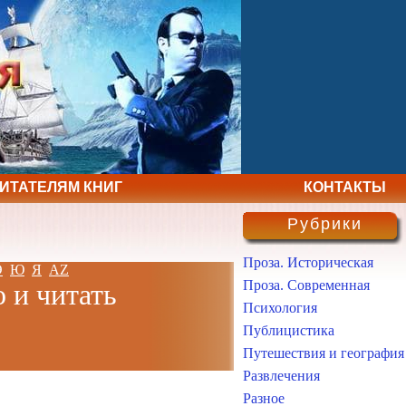
ЧИТАТЕЛЯМ КНИГ
КОНТАКТЫ
Рубрики
Проза. Историческая
Э
Ю
Я
AZ
Проза. Современная
 и читать
Психология
Публицистика
Путешествия и география
Развлечения
Разное