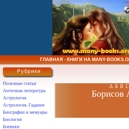
ГЛАВНАЯ - КНИГИ НА MANY-BOOKS.
Рубрики
Полезные статьи
А
Б
В
Г
Античная литература
Борисов 
Астрология
Астрология. Гадание
Биографии и мемуары
Биология
Боевики