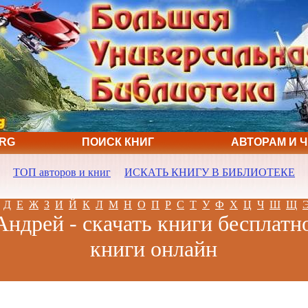
ORG
ПОИСК КНИГ
АВТОРАМ И 
ТОП авторов и книг
ИСКАТЬ КНИГУ В БИБЛИОТЕКЕ
Д
Е
Ж
З
И
Й
К
Л
М
Н
О
П
Р
С
Т
У
Ф
Х
Ц
Ч
Ш
Щ
Андрей - скачать книги бесплатно
книги онлайн