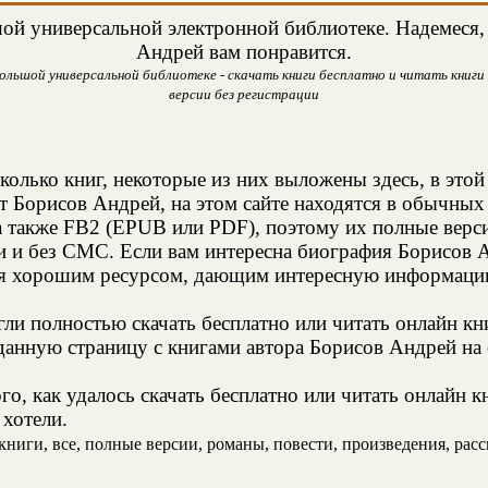
ой универсальной электронной библиотеке. Надемеся, 
Андрей вам понравится.
ольшой универсальной библиотеке - скачать книги бесплатно и читать книги 
версии без регистрации
колько книг, некоторые из них выложены здесь, в этой
т Борисов Андрей, на этом сайте находятся в обычных
а также FB2 (EPUB или PDF), поэтому их полные верси
ии и без СМС. Если вам интересна биография Борисов 
ся хорошим ресурсом, дающим интересную информацию
и полностью скачать бесплатно или читать онлайн кн
данную страницу с книгами автора Борисов Андрей на с
о, как удалось скачать бесплатно или читать онлайн 
 хотели.
ниги, все, полные версии, романы, повести, произведения, расска