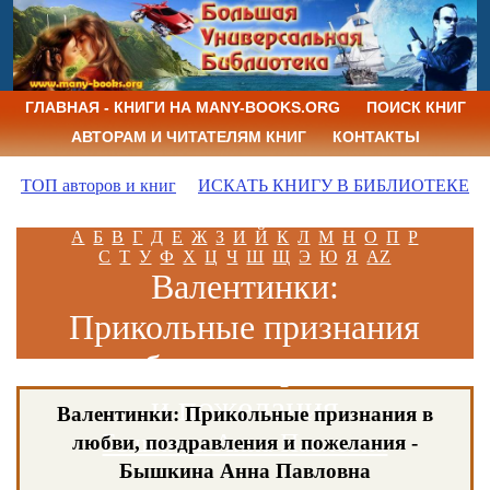
ГЛАВНАЯ - КНИГИ НА MANY-BOOKS.ORG
ПОИСК КНИГ
АВТОРАМ И ЧИТАТЕЛЯМ КНИГ
КОНТАКТЫ
ТОП авторов и книг
ИСКАТЬ КНИГУ В БИБЛИОТЕКЕ
А
Б
В
Г
Д
Е
Ж
З
И
Й
К
Л
М
Н
О
П
Р
С
Т
У
Ф
Х
Ц
Ч
Ш
Щ
Э
Ю
Я
AZ
Валентинки:
Прикольные признания
в любви, поздравления
и пожелания
Валентинки: Прикольные признания в
Бышкина Анна Павловна
любви, поздравления и пожелания -
Бышкина Анна Павловна