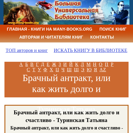
ГЛАВНАЯ - КНИГИ НА MANY-BOOKS.ORG
ПОИСК КНИГ
АВТОРАМ И ЧИТАТЕЛЯМ КНИГ
КОНТАКТЫ
ТОП авторов и книг
ИСКАТЬ КНИГУ В БИБЛИОТЕКЕ
А
Б
В
Г
Д
Е
Ж
З
И
Й
К
Л
М
Н
О
П
Р
С
Т
У
Ф
Х
Ц
Ч
Ш
Щ
Э
Ю
Я
AZ
Брачный антракт, или
как жить долго и
счастливо
Туринская Татьяна
Брачный антракт, или как жить долго и
счастливо - Туринская Татьяна
Брачный антракт, или как жить долго и счастливо
-