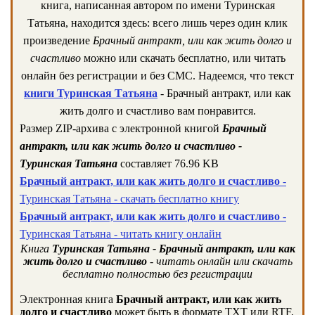
книга, написанная автором по имени Туринская
Татьяна, находится здесь: всего лишь через один клик
произведение
Брачный антракт, или как жить долго и
счастливо
можно или скачать бесплатно, или читать
онлайн без регистрации и без СМС. Надеемся, что текст
книги Туринская Татьяна
- Брачный антракт, или как
жить долго и счастливо вам понравится.
Размер ZIP-архива c электронной книгой
Брачный
антракт, или как жить долго и счастливо -
Туринская Татьяна
составляет 76.96 KB
Брачный антракт, или как жить долго и счастливо
-
Туринская Татьяна - скачать бесплатно книгу
Брачный антракт, или как жить долго и счастливо
-
Туринская Татьяна - читать книгу онлайн
Книга
Туринская Татьяна - Брачный антракт, или как
жить долго и счастливо
- читать онлайн или скачать
бесплатно полностью без регистрации
Электронная книга
Брачный антракт, или как жить
долго и счастливо
может быть в формате TXT или RTF,