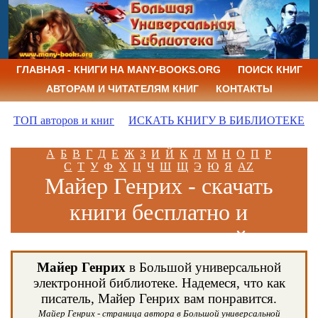
ГЛАВНАЯ - КНИГИ НА MANY-BOOKS.ORG
ПОИСК КНИГ
АВТОРАМ И ЧИТАТЕЛЯМ КНИГ
КОНТАКТЫ
ТОП авторов и книг
ИСКАТЬ КНИГУ В БИБЛИОТЕКЕ
А
Б
В
Г
Д
Е
Ж
З
И
Й
К
Л
М
Н
О
П
Р
С
Т
У
Ф
Х
Ц
Ч
Ш
Щ
Э
Ю
Я
AZ
Майер Генрих - скачать
книги бесплатно и
читать книги онлайн
Майер Генрих
в Большой универсальной
электронной библиотеке. Надемеся, что как
писатель, Майер Генрих вам понравится.
Майер Генрих - страница автора в Большой универсальной