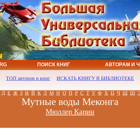
ORG
ПОИСК КНИГ
АВТОРАМ И 
ТОП авторов и книг
ИСКАТЬ КНИГУ В БИБЛИОТЕКЕ
Д
Е
Ж
З
И
Й
К
Л
М
Н
О
П
Р
С
Т
У
Ф
Х
Ц
Ч
Ш
Щ
Мутные воды Меконга
Мюллер Карин