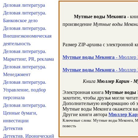
Деловая литература
Деловая литература.
Мутные воды Меконга
- кни
Банковское дело
произведение
Мутные воды Мекон
Деловая литература.
Внешнеэкономическая
деятельность
Размер ZIP-архива c электронной 
Деловая литература.
Мутные воды Меконга
- Мюллер К
Маркетинг, PR, реклама
Деловая литература.
Мутные воды Меконга
- Мюллер 
Менеджмент
Книга
Мюллер Карин - М
Деловая литература.
Управление, подбор
Электронная книга
Мутные воды 
персонала
захотите, чтобы друзья могли чита
Дополнительную информацию об э
Деловая литература.
Мутные воды Меконга окажется ва
Ценные бумаги,
Другие книги автора
Мюллер Кари
инвестиции
Ключевые слова: Мутные воды Меконга, Мюлл
повесть
Детектив
Детектив. Иронический