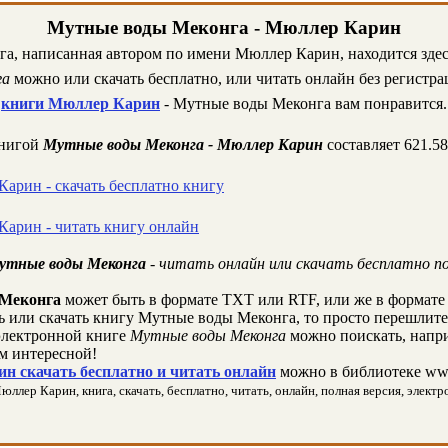
Мутные воды Меконга - Мюллер Карин
га, написанная автором по имени Мюллер Карин, находится здес
га
можно или скачать бесплатно, или читать онлайн без регистра
книги Мюллер Карин
- Мутные воды Меконга вам понравится.
книгой
Мутные воды Меконга - Мюллер Карин
составляет 621.5
арин - скачать бесплатно книгу
Карин - читать книгу онлайн
утные воды Меконга
- читать онлайн или скачать бесплатно п
Меконга
может быть в формате TXT или RTF, или же в формате
ть или скачать книгу Мутные воды Меконга, то просто перешлите
лектронной книге
Мутные воды Меконга
можно поискать, напри
м интересной!
н скачать бесплатно и читать онлайн
можно в библиотеке www
ер Карин, книга, скачать, бесплатно, читать, онлайн, полная версия, электро