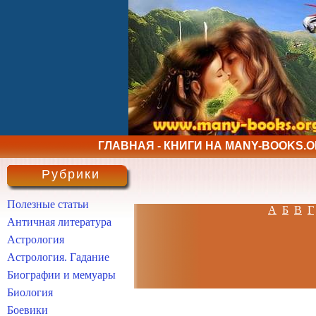
ГЛАВНАЯ - КНИГИ НА MANY-BOOKS.
Рубрики
Полезные статьи
А
Б
В
Г
Античная литература
Астрология
Астрология. Гадание
Биографии и мемуары
Биология
Боевики