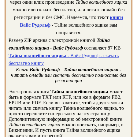
через один клик произведение
Тайна волшебного ящика
можно или скачать бесплатно, или читать онлайн без
регистрации и без СМС. Надеемся, что текст
книги
Вайс Рудольф
- Тайна волшебного ящика вам
понравится.
Размер ZIP-архива c электронной книгой
Тайна
волшебного ящика - Вайс Рудольф
составляет 87 KB
Тайна волшебного ящика
- Вайс Рудольф - скачать
бесплатно книгу
Книга
Вайс Рудольф - Тайна волшебного ящика
-
читать онлайн или скачать бесплатно полностью без
регистрации
Электронная книга
Тайна волшебного ящика
может
быть в формате TXT или RTF, или же в формате FB2,
EPUB или PDF. Если вы захотите, чтобы друзья могли
читать или скачать книгу Тайна волшебного ящика, то
просто перешлите гиперссылку на эту страницу.
Дополнительную информацию об электронной книге
Тайна волшебного ящика
можно поискать, например, в
Википедии. И пусть книга Тайна волшебного ящика
окажется вам интересной!