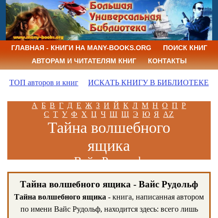
ГЛАВНАЯ - КНИГИ НА MANY-BOOKS.ORG
ПОИСК КНИГ
АВТОРАМ И ЧИТАТЕЛЯМ КНИГ
КОНТАКТЫ
ТОП авторов и книг
ИСКАТЬ КНИГУ В БИБЛИОТЕКЕ
А
Б
В
Г
Д
Е
Ж
З
И
Й
К
Л
М
Н
О
П
Р
С
Т
У
Ф
Х
Ц
Ч
Ш
Щ
Э
Ю
Я
AZ
Тайна волшебного
ящика
Вайс Рудольф
Тайна волшебного ящика - Вайс Рудольф
Тайна волшебного ящика
- книга, написанная автором
по имени Вайс Рудольф, находится здесь: всего лишь