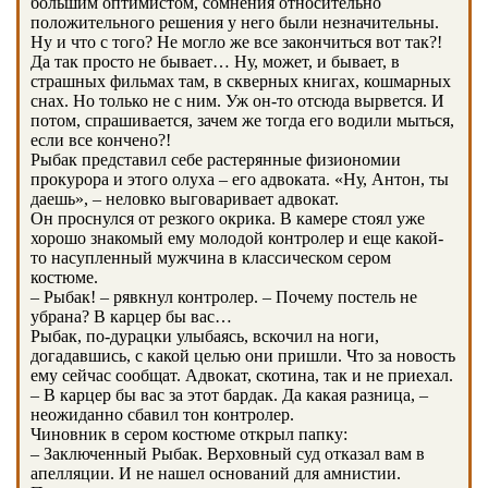
большим оптимистом, сомнения относительно
положительного решения у него были незначительны.
Ну и что с того? Не могло же все закончиться вот так?!
Да так просто не бывает… Ну, может, и бывает, в
страшных фильмах там, в скверных книгах, кошмарных
снах. Но только не с ним. Уж он-то отсюда вырвется. И
потом, спрашивается, зачем же тогда его водили мыться,
если все кончено?!
Рыбак представил себе растерянные физиономии
прокурора и этого олуха – его адвоката. «Ну, Антон, ты
даешь», – неловко выговаривает адвокат.
Он проснулся от резкого окрика. В камере стоял уже
хорошо знакомый ему молодой контролер и еще какой-
то насупленный мужчина в классическом сером
костюме.
– Рыбак! – рявкнул контролер. – Почему постель не
убрана? В карцер бы вас…
Рыбак, по-дурацки улыбаясь, вскочил на ноги,
догадавшись, с какой целью они пришли. Что за новость
ему сейчас сообщат. Адвокат, скотина, так и не приехал.
– В карцер бы вас за этот бардак. Да какая разница, –
неожиданно сбавил тон контролер.
Чиновник в сером костюме открыл папку:
– Заключенный Рыбак. Верховный суд отказал вам в
апелляции. И не нашел оснований для амнистии.