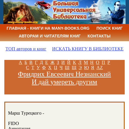
ГЛАВНАЯ - КНИГИ НА MANY-BOOKS.ORG
ПОИСК КНИГ
АВТОРАМ И ЧИТАТЕЛЯМ КНИГ
КОНТАКТЫ
ТОП авторов и книг
ИСКАТЬ КНИГУ В БИБЛИОТЕКЕ
А
Б
В
Г
Д
Е
Ж
З
И
Й
К
Л
М
Н
О
П
Р
С
Т
У
Ф
Х
Ц
Ч
Ш
Щ
Э
Ю
Я
AZ
Фридрих Евсеевич Незнанский
И дай умереть другим
Марш Турецкого -
FIDO
Аннотация