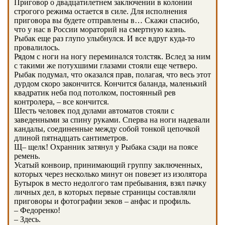
Приговор о двадцатилетнем заключении в колонии
строгого режима остается в силе. Для исполнения
приговора вы будете отправлены в… Скажи спасибо,
что у нас в России мораторий на смертную казнь.
Рыбак еще раз глупо улыбнулся. И все вдруг куда-то
провалилось.
Рядом с ноги на ногу переминался толстяк. Вслед за ним
с такими же потухшими глазами стояли еще четверо.
Рыбак подумал, что оказался прав, полагая, что весь этот
дурдом скоро закончится. Кончится баланда, маленький
квадратик неба под потолком, постоянный рев
контролера, – все кончится.
Шесть человек под дулами автоматов стояли с
заведенными за спину руками. Сперва на ноги надевали
кандалы, соединенные между собой тонкой цепочкой
длиной пятнадцать сантиметров.
Щ– щелк! Охранник затянул у Рыбака сзади на поясе
ремень.
Усатый конвоир, принимающий группу заключенных,
которых через несколько минут он повезет из изолятора
Бутырок в место недолгого там пребывания, взял пачку
личных дел, в которых первые страницы составляли
приговоры и фотографии зеков – анфас и профиль.
– Федоренко!
– Здесь.