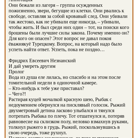
Они бежали из лагеря – группа осужденных
пожизненно, звери, бегущие из клетки. Они рвались к
свободе, оставляя за собой кровавый след. Они убивали
так жестоко, как не убивали еще никогда, – убивали,
чтобы жить. И был среди них один – тот, на поиски кого
брошены были лучшие силы закона. Почему именно он?
Для кого он опасен? Этот вопрос не давал покоя
ёважнякуё Турецкому. Вопрос, на который надо было
успеть найти ответ. Успеть, пока не поздно…
Фридрих Евсеевич Незнанский
И дай умереть другим
Пролог
Вода из душа еле лилась, но спасибо и на этом после
томительной недели в одиночной камере.
– Кто-нибудь к тебе уже приставал?
– Чего?!
Растирая куцей мочалкой красную шею, Рыбак с
недоумением обернулся на писклявый голосок. Рыжий
двухметровый детина ласково улыбался и тянулся
потрепать Рыбака по плечу. Тот отшатнулся и, потеряв
равновесие на склизком полу, неловко взмахнув руками,
толкнул рыжего в грудь. Рыжий, поскользнувшись в
свою очередь, тоже рухнул.