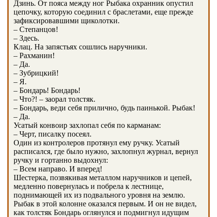
Дзинь. От пояса между ног Рыбака охранник опустил
цепочку, которую соединил с браслетами, еще прежде
зафиксировавшими щиколотки.
– Степанцов!
– Здесь.
Клац. На запястьях сошлись наручники.
– Рахманин!
– Да.
– Зубрицкий!
– Я.
– Бондарь! Бондарь!
– Что?! – заорал толстяк.
– Бондарь, веди себя прилично, будь паинькой. Рыбак!
– Да.
Усатый конвоир захлопал себя по карманам:
– Черт, писалку посеял.
Один из контролеров протянул ему ручку. Усатый
расписался, где было нужно, захлопнул журнал, вернул
ручку и гортанно выдохнул:
– Всем направо. И вперед!
Шестерка, позвякивая металлом наручников и цепей,
медленно повернулась и побрела к лестнице,
поднимающей их из подвального уровня на землю.
Рыбак в этой колонне оказался первым. И он не видел,
как толстяк Бондарь оглянулся и подмигнул идущим