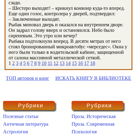
сзади.
– Шестеро выходят! – крикнул конвоир куда-то вперед.
Еще один голос, контролера у дверей, подтвердил:
– Заключенные выходят.
Рыбак миновал дверь и оказался на внутреннем дворе.
Он задрал голову вверх и остановился. Небо было
сиреневым. Это утро или вечер?
Рыбака подтолкнули вперед. В десяти метрах от него
стоял бронированный микроавтобус «мерседес». Окна у
него были только в водительской кабине, защищенной
от салона массивной металлической сеткой.
1
2
3
4
5
6
7
8
9
10
11
12
13
14
15
16
17
18
ТОП авторов и книг
ИСКАТЬ КНИГУ В БИБЛИОТЕКЕ
Рубрики
Рубрики
Полезные статьи
Проза. Историческая
Античная литература
Проза. Современная
Астрология
Психология