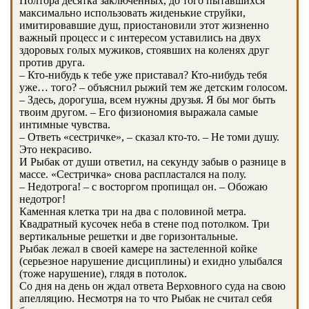
Полтора десятка заключенных, до того пытавшихся
максимально использовать жиденькие струйки,
имитировавшие душ, приостановили этот жизненно
важный процесс и с интересом уставились на двух
здоровых голых мужиков, стоявших на коленях друг
против друга.
– Кто-нибудь к тебе уже приставал? Кто-нибудь тебя
уже… того? – объяснил рыжий тем же детским голосом.
– Здесь, дорогуша, всем нужны друзья. Я бы мог быть
твоим другом. – Его физиономия выражала самые
интимные чувства.
– Ответь «сестричке», – сказал кто-то. – Не томи душу.
Это некрасиво.
И Рыбак от души ответил, на секунду забыв о разнице в
массе. «Сестричка» снова распластался на полу.
– Недотрога! – с восторгом пропищал он. – Обожаю
недотрог!
Каменная клетка три на два с половиной метра.
Квадратный кусочек неба в стене под потолком. Три
вертикальные решетки и две горизонтальные.
Рыбак лежал в своей камере на застеленной койке
(серьезное нарушение дисциплины) и ехидно улыбался
(тоже нарушение), глядя в потолок.
Со дня на день он ждал ответа Верховного суда на свою
апелляцию. Несмотря на то что Рыбак не считал себя