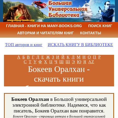
ГЛАВНАЯ - КНИГИ НА MANY-BOOKS.ORG
ПОИСК КНИГ
АВТОРАМ И ЧИТАТЕЛЯМ КНИГ
КОНТАКТЫ
ТОП авторов и книг
ИСКАТЬ КНИГУ В БИБЛИОТЕКЕ
А
Б
В
Г
Д
Е
Ж
З
И
Й
К
Л
М
Н
О
П
Р
С
Т
У
Ф
Х
Ц
Ч
Ш
Щ
Э
Ю
Я
AZ
Бокеев Оралхан -
скачать книги
бесплатно и читать
книги онлайн
Бокеев Оралхан
в Большой универсальной
электронной библиотеке. Надемеся, что как
писатель, Бокеев Оралхан вам понравится.
Бокеев Оралхан - страница автора в Большой универсальной