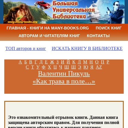
ГЛАВНАЯ - КНИГИ НА MANY-BOOKS.ORG
ПОИСК КНИГ
АВТОРАМ И ЧИТАТЕЛЯМ КНИГ
КОНТАКТЫ
ТОП авторов и книг
ИСКАТЬ КНИГУ В БИБЛИОТЕКЕ
А
Б
В
Г
Д
Е
Ж
З
И
Й
К
Л
М
Н
О
П
Р
С
Т
У
Ф
Х
Ц
Ч
Ш
Щ
Э
Ю
Я
AZ
Валентин Пикуль
«Как трава в поле…»
Это ознакомительный отрывок книги. Данная книга
защищена авторским правом. Для получения полной
версии книги обратитесь к нашему партнеру -