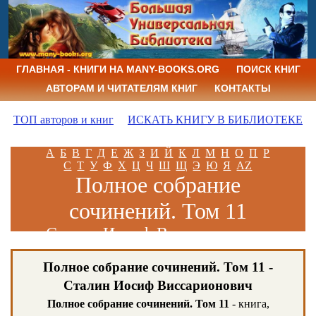
ГЛАВНАЯ - КНИГИ НА MANY-BOOKS.ORG
ПОИСК КНИГ
АВТОРАМ И ЧИТАТЕЛЯМ КНИГ
КОНТАКТЫ
ТОП авторов и книг
ИСКАТЬ КНИГУ В БИБЛИОТЕКЕ
А
Б
В
Г
Д
Е
Ж
З
И
Й
К
Л
М
Н
О
П
Р
С
Т
У
Ф
Х
Ц
Ч
Ш
Щ
Э
Ю
Я
AZ
Полное собрание
сочинений. Том 11
Сталин Иосиф Виссарионович
Полное собрание сочинений. Том 11 -
Сталин Иосиф Виссарионович
Полное собрание сочинений. Том 11
- книга,