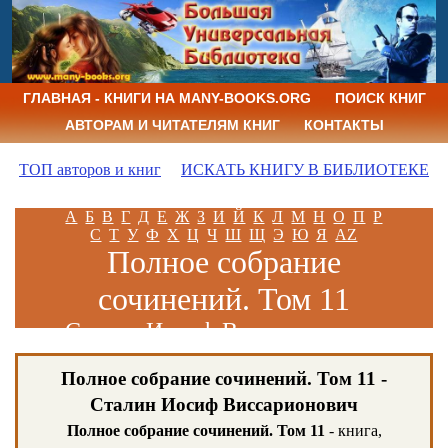
ГЛАВНАЯ - КНИГИ НА MANY-BOOKS.ORG
ПОИСК КНИГ
АВТОРАМ И ЧИТАТЕЛЯМ КНИГ
КОНТАКТЫ
ТОП авторов и книг
ИСКАТЬ КНИГУ В БИБЛИОТЕКЕ
А
Б
В
Г
Д
Е
Ж
З
И
Й
К
Л
М
Н
О
П
Р
С
Т
У
Ф
Х
Ц
Ч
Ш
Щ
Э
Ю
Я
AZ
Полное собрание
сочинений. Том 11
Сталин Иосиф Виссарионович
Полное собрание сочинений. Том 11 -
Сталин Иосиф Виссарионович
Полное собрание сочинений. Том 11
- книга,