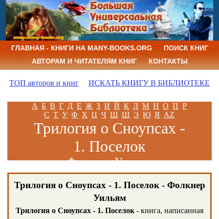
ГЛАВНАЯ - КНИГИ НА MANY-BOOKS.ORG
ПОИСК КНИГ
АВТОРАМ И ЧИТАТЕЛЯМ КНИГ
КОНТАКТЫ
ТОП авторов и книг
ИСКАТЬ КНИГУ В БИБЛИОТЕКЕ
А
Б
В
Г
Д
Е
Ж
З
И
Й
К
Л
М
Н
О
П
Р
С
Т
У
Ф
Х
Ц
Ч
Ш
Щ
Э
Ю
Я
AZ
Трилогия о Сноупсах -
1. Поселок
Фолкнер Уильям
Трилогия о Сноупсах - 1. Поселок - Фолкнер
Уильям
Трилогия о Сноупсах - 1. Поселок
- книга, написанная