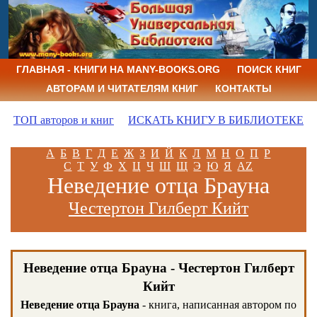
ГЛАВНАЯ - КНИГИ НА MANY-BOOKS.ORG
ПОИСК КНИГ
АВТОРАМ И ЧИТАТЕЛЯМ КНИГ
КОНТАКТЫ
ТОП авторов и книг
ИСКАТЬ КНИГУ В БИБЛИОТЕКЕ
А
Б
В
Г
Д
Е
Ж
З
И
Й
К
Л
М
Н
О
П
Р
С
Т
У
Ф
Х
Ц
Ч
Ш
Щ
Э
Ю
Я
AZ
Неведение отца Брауна
Честертон Гилберт Кийт
Неведение отца Брауна - Честертон Гилберт
Кийт
Неведение отца Брауна
- книга, написанная автором по