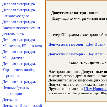
Деловая литература
Деловая литература.
Допустимые потери
- книга, на
Банковское дело
Допустимые потери
можно или с
Деловая литература.
Внешнеэкономическая
деятельность
Размер ZIP-архива c электронной 
Деловая литература.
Допустимые потери
- Шоу Ирвин -
Маркетинг, PR, реклама
Деловая литература.
Допустимые потери
- Шоу Ирвин -
Менеджмент
Книга
Шоу Ирвин - Д
Деловая литература.
Управление, подбор
Электронная книга
Допустимые п
персонала
захотите, чтобы друзья могли чита
Дополнительную информацию об э
Деловая литература.
Допустимые потери окажется вам 
Ценные бумаги,
Другие книги автора
Шоу Ирвин с
инвестиции
Ключевые слова: Допустимые потери, Шоу Ир
Детектив
Детектив. Иронический