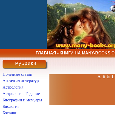
ГЛАВНАЯ - КНИГИ НА MANY-BOOKS.
Рубрики
Полезные статьи
А
Б
В
Г
Античная литература
Астрология
Астрология. Гадание
Биографии и мемуары
Биология
Боевики