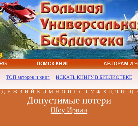
ORG
ПОИСК КНИГ
АВТОРАМ И 
ТОП авторов и книг
ИСКАТЬ КНИГУ В БИБЛИОТЕКЕ
Д
Е
Ж
З
И
Й
К
Л
М
Н
О
П
Р
С
Т
У
Ф
Х
Ц
Ч
Ш
Щ
Допустимые потери
Шоу Ирвин