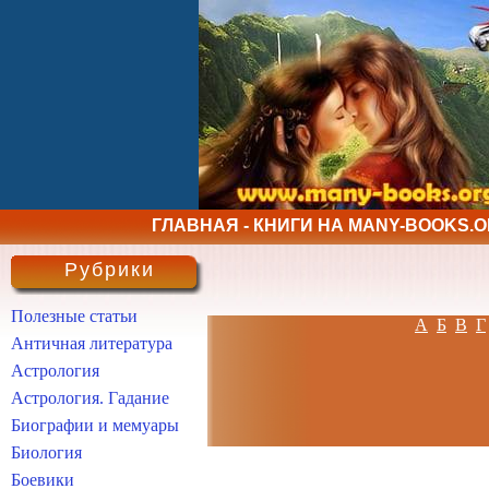
ГЛАВНАЯ - КНИГИ НА MANY-BOOKS.
Рубрики
Полезные статьи
А
Б
В
Г
Античная литература
Астрология
Астрология. Гадание
Биографии и мемуары
Биология
Боевики