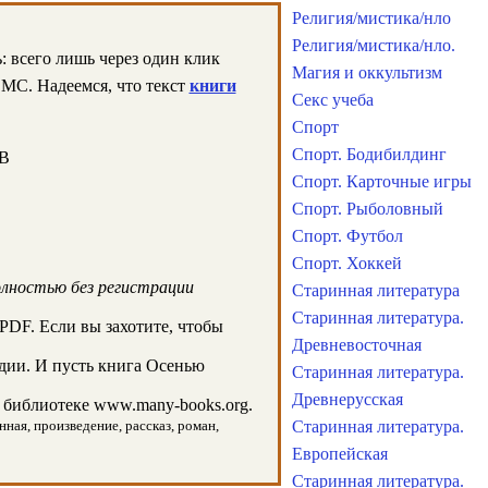
Религия/мистика/нло
Религия/мистика/нло.
 всего лишь через один клик
Магия и оккультизм
СМС. Надеемся, что текст
книги
Секс учеба
Спорт
Спорт. Бодибилдинг
KB
Спорт. Карточные игры
Спорт. Рыболовный
Спорт. Футбол
Спорт. Хоккей
олностью без регистрации
Старинная литература
Старинная литература.
PDF. Если вы захотите, чтобы
Древневосточная
дии. И пусть книга Осенью
Старинная литература.
Древнерусская
библиотеке www.many-books.org.
ная, произведение, рассказ, роман,
Старинная литература.
Европейская
Старинная литература.