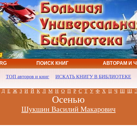
ORG
ПОИСК КНИГ
АВТОРАМ И 
ТОП авторов и книг
ИСКАТЬ КНИГУ В БИБЛИОТЕКЕ
Д
Е
Ж
З
И
Й
К
Л
М
Н
О
П
Р
С
Т
У
Ф
Х
Ц
Ч
Ш
Щ
Осенью
Шукшин Василий Макарович