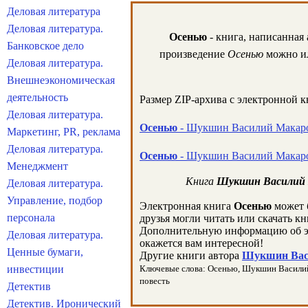
Деловая литература
Деловая литература.
Осенью
- книга, написанная
Банковское дело
произведение
Осенью
можно ил
Деловая литература.
Внешнеэкономическая
деятельность
Размер ZIP-архива c электронной 
Деловая литература.
Осенью
- Шукшин Василий Макаров
Маркетинг, PR, реклама
Деловая литература.
Осенью
- Шукшин Василий Макаров
Менеджмент
Книга
Шукшин Василий 
Деловая литература.
Управление, подбор
Электронная книга
Осенью
может 
персонала
друзья могли читать или скачать к
Дополнительную информацию об э
Деловая литература.
окажется вам интересной!
Ценные бумаги,
Другие книги автора
Шукшин Васи
инвестиции
Ключевые слова: Осенью, Шукшин Василий Ма
повесть
Детектив
Детектив. Иронический