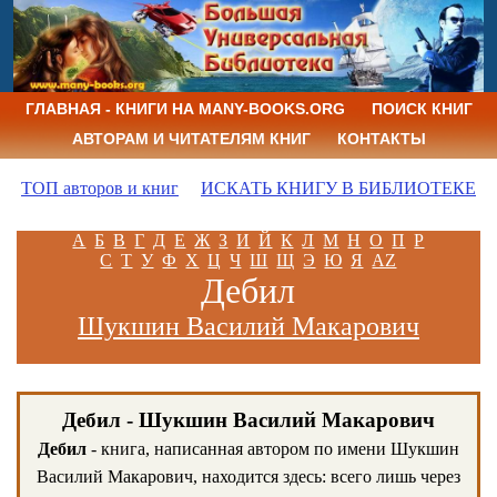
ГЛАВНАЯ - КНИГИ НА MANY-BOOKS.ORG
ПОИСК КНИГ
АВТОРАМ И ЧИТАТЕЛЯМ КНИГ
КОНТАКТЫ
ТОП авторов и книг
ИСКАТЬ КНИГУ В БИБЛИОТЕКЕ
А
Б
В
Г
Д
Е
Ж
З
И
Й
К
Л
М
Н
О
П
Р
С
Т
У
Ф
Х
Ц
Ч
Ш
Щ
Э
Ю
Я
AZ
Дебил
Шукшин Василий Макарович
Дебил - Шукшин Василий Макарович
Дебил
- книга, написанная автором по имени Шукшин
Василий Макарович, находится здесь: всего лишь через