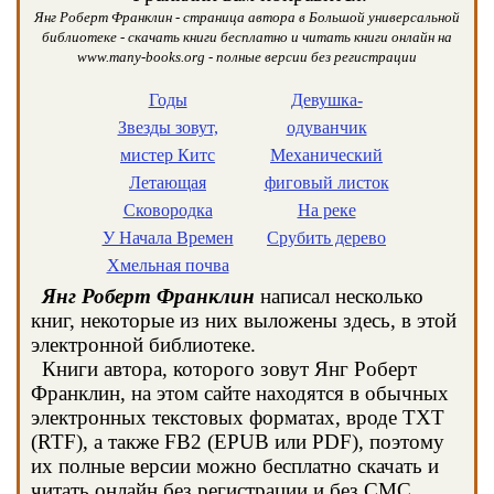
Янг Роберт Франклин - страница автора в Большой универсальной
библиотеке - скачать книги бесплатно и читать книги онлайн на
www.many-books.org - полные версии без регистрации
Годы
Девушка-
Звезды зовут,
одуванчик
мистер Китс
Механический
Летающая
фиговый листок
Сковородка
На реке
У Начала Времен
Срубить дерево
Хмельная почва
Янг Роберт Франклин
написал несколько
книг, некоторые из них выложены здесь, в этой
электронной библиотеке.
Книги автора, которого зовут Янг Роберт
Франклин, на этом сайте находятся в обычных
электронных текстовых форматах, вроде TXT
(RTF), а также FB2 (EPUB или PDF), поэтому
их полные версии можно бесплатно скачать и
читать онлайн без регистрации и без СМС.