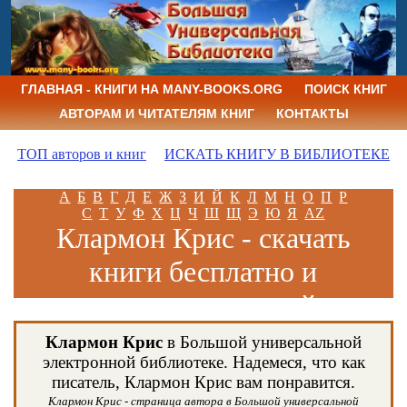
ГЛАВНАЯ - КНИГИ НА MANY-BOOKS.ORG
ПОИСК КНИГ
АВТОРАМ И ЧИТАТЕЛЯМ КНИГ
КОНТАКТЫ
ТОП авторов и книг
ИСКАТЬ КНИГУ В БИБЛИОТЕКЕ
А
Б
В
Г
Д
Е
Ж
З
И
Й
К
Л
М
Н
О
П
Р
С
Т
У
Ф
Х
Ц
Ч
Ш
Щ
Э
Ю
Я
AZ
Клармон Крис - скачать
книги бесплатно и
читать книги онлайн
Клармон Крис
в Большой универсальной
электронной библиотеке. Надемеся, что как
писатель, Клармон Крис вам понравится.
Клармон Крис - страница автора в Большой универсальной