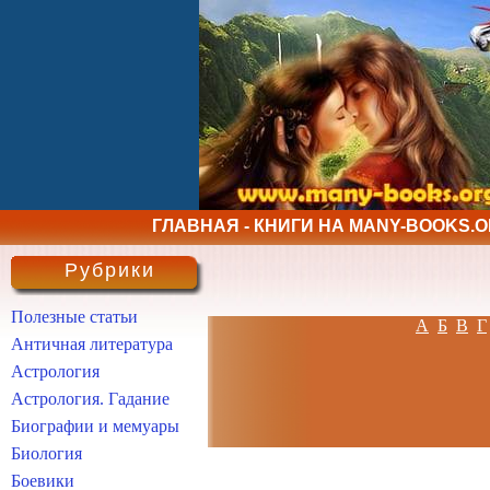
ГЛАВНАЯ - КНИГИ НА MANY-BOOKS.
Рубрики
Полезные статьи
А
Б
В
Г
Античная литература
Астрология
Астрология. Гадание
Биографии и мемуары
Биология
Боевики