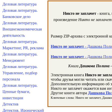
Деловая литература
Деловая литература.
Никто не заплачет
- книга,
Банковское дело
произведение
Никто не заплачет
Деловая литература.
Внешнеэкономическая
деятельность
Размер ZIP-архива c электронной 
Деловая литература.
Никто не заплачет
- Дашкова Полин
Маркетинг, PR, реклама
Деловая литература.
Никто не заплачет
- Дашкова Поли
Менеджмент
Книга
Дашкова Полина -
Деловая литература.
Управление, подбор
Электронная книга
Никто не запл
персонала
чтобы друзья могли читать или ска
Дополнительную информацию об э
Деловая литература.
Никто не заплачет окажется вам ин
Ценные бумаги,
Другие книги автора
Дашкова Пол
инвестиции
Ключевые слова: Никто не заплачет, Дашкова
Детектив
Детектив. Иронический