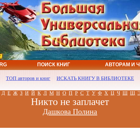
ORG
ПОИСК КНИГ
АВТОРАМ И 
ТОП авторов и книг
ИСКАТЬ КНИГУ В БИБЛИОТЕКЕ
Д
Е
Ж
З
И
Й
К
Л
М
Н
О
П
Р
С
Т
У
Ф
Х
Ц
Ч
Ш
Щ
Никто не заплачет
Дашкова Полина