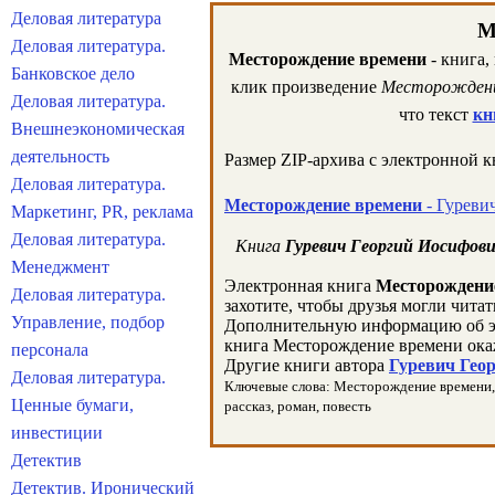
Деловая литература
М
Деловая литература.
Месторождение времени
- книга,
Банковское дело
клик произведение
Месторождени
Деловая литература.
что текст
кн
Внешнеэкономическая
деятельность
Размер ZIP-архива c электронной 
Деловая литература.
Месторождение времени
- Гуреви
Маркетинг, PR, реклама
Деловая литература.
Книга
Гуревич Георгий Иосифов
Менеджмент
Электронная книга
Месторождени
Деловая литература.
захотите, чтобы друзья могли чита
Управление, подбор
Дополнительную информацию об э
книга Месторождение времени ока
персонала
Другие книги автора
Гуревич Геор
Деловая литература.
Ключевые слова: Месторождение времени, Г
Ценные бумаги,
рассказ, роман, повесть
инвестиции
Детектив
Детектив. Иронический