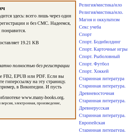
Религия/мистика/нло
ич
Религия/мистика/нло.
ится здесь: всего лишь через один
Магия и оккультизм
 регистрации и без СМС. Надеемся,
Секс учеба
 понравится.
Спорт
Спорт. Бодибилдинг
оставляет 19.21 KB
Спорт. Карточные игры
Спорт. Рыболовный
Спорт. Футбол
латно полностью без регистрации
Спорт. Хоккей
те FB2, EPUB или PDF. Если вы
Старинная литература
те гиперссылку на эту страницу.
Старинная литература.
пример, в Википедии. И пусть
Древневосточная
иблиотеке www.many-books.org.
Старинная литература.
 версия, электронная, произведение,
Древнерусская
Старинная литература.
Европейская
Старинная литература.