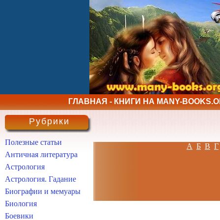
ГЛАВНАЯ - КНИГИ НА MANY-BOOKS.
Рубрики
Полезные статьи
А
Б
В
Г
Античная литература
Астрология
Астрология. Гадание
Биографии и мемуары
Биология
Боевики