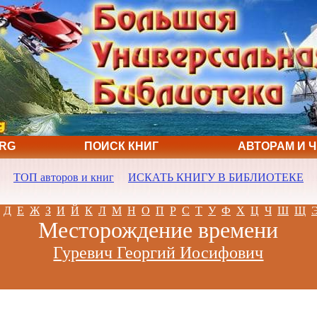
ORG
ПОИСК КНИГ
АВТОРАМ И 
ТОП авторов и книг
ИСКАТЬ КНИГУ В БИБЛИОТЕКЕ
Д
Е
Ж
З
И
Й
К
Л
М
Н
О
П
Р
С
Т
У
Ф
Х
Ц
Ч
Ш
Щ
Месторождение времени
Гуревич Георгий Иосифович