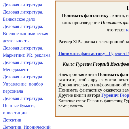
Деловая литература
Деловая литература.
Понимать фантастику
- книга, 
Банковское дело
клик произведение
Понимать фа
Деловая литература.
что текст
к
Внешнеэкономическая
деятельность
Размер ZIP-архива c электронной 
Деловая литература.
Понимать фантастику
- Гуревич Г
Маркетинг, PR, реклама
Деловая литература.
Книга
Гуревич Георгий Иосифо
Менеджмент
Электронная книга
Понимать фан
Деловая литература.
захотите, чтобы друзья могли чита
Управление, подбор
Дополнительную информацию об э
Понимать фантастику окажется вам
персонала
Другие книги автора
Гуревич Геор
Деловая литература.
Ключевые слова: Понимать фантастику, Гуре
Ценные бумаги,
роман, повесть
инвестиции
Детектив
Детектив. Иронический