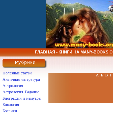
ГЛАВНАЯ - КНИГИ НА MANY-BOOKS.
Рубрики
Полезные статьи
А
Б
В
Г
Античная литература
Астрология
Астрология. Гадание
Биографии и мемуары
Биология
Боевики