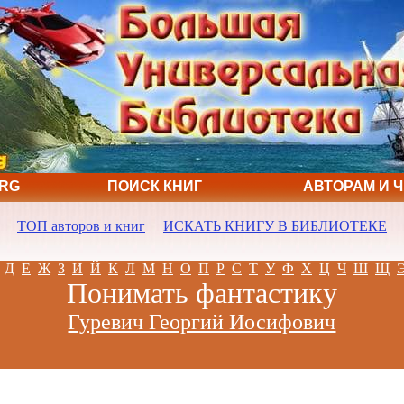
ORG
ПОИСК КНИГ
АВТОРАМ И 
ТОП авторов и книг
ИСКАТЬ КНИГУ В БИБЛИОТЕКЕ
Д
Е
Ж
З
И
Й
К
Л
М
Н
О
П
Р
С
Т
У
Ф
Х
Ц
Ч
Ш
Щ
Понимать фантастику
Гуревич Георгий Иосифович