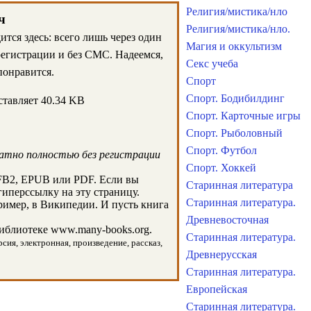
Религия/мистика/нло
ч
Религия/мистика/нло.
тся здесь: всего лишь через один
Магия и оккультизм
регистрации и без СМС. Надеемся,
Секс учеба
понравится.
Спорт
Спорт. Бодибилдинг
ставляет 40.34 KB
Спорт. Карточные игры
Спорт. Рыболовный
Спорт. Футбол
латно полностью без регистрации
Спорт. Хоккей
FB2, EPUB или PDF. Если вы
Старинная литература
гиперссылку на эту страницу.
Старинная литература.
имер, в Википедии. И пусть книга
Древневосточная
иблиотеке www.many-books.org.
Старинная литература.
сия, электронная, произведение, рассказ,
Древнерусская
Старинная литература.
Европейская
Старинная литература.