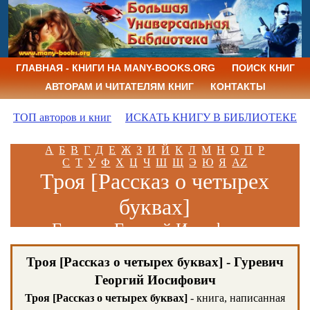
ГЛАВНАЯ - КНИГИ НА MANY-BOOKS.ORG
ПОИСК КНИГ
АВТОРАМ И ЧИТАТЕЛЯМ КНИГ
КОНТАКТЫ
ТОП авторов и книг
ИСКАТЬ КНИГУ В БИБЛИОТЕКЕ
А
Б
В
Г
Д
Е
Ж
З
И
Й
К
Л
М
Н
О
П
Р
С
Т
У
Ф
Х
Ц
Ч
Ш
Щ
Э
Ю
Я
AZ
Троя [Рассказ о четырех
буквах]
Гуревич Георгий Иосифович
Троя [Рассказ о четырех буквах] - Гуревич
Георгий Иосифович
Троя [Рассказ о четырех буквах]
- книга, написанная