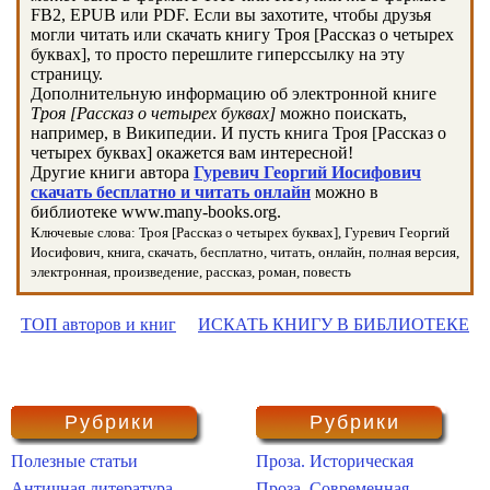
FB2, EPUB или PDF. Если вы захотите, чтобы друзья
могли читать или скачать книгу Троя [Рассказ о четырех
буквах], то просто перешлите гиперссылку на эту
страницу.
Дополнительную информацию об электронной книге
Троя [Рассказ о четырех буквах]
можно поискать,
например, в Википедии. И пусть книга Троя [Рассказ о
четырех буквах] окажется вам интересной!
Другие книги автора
Гуревич Георгий Иосифович
скачать бесплатно и читать онлайн
можно в
библиотеке www.many-books.org.
Ключевые слова: Троя [Рассказ о четырех буквах], Гуревич Георгий
Иосифович, книга, скачать, бесплатно, читать, онлайн, полная версия,
электронная, произведение, рассказ, роман, повесть
ТОП авторов и книг
ИСКАТЬ КНИГУ В БИБЛИОТЕКЕ
Рубрики
Рубрики
Полезные статьи
Проза. Историческая
Античная литература
Проза. Современная