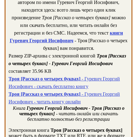
автором по имени Гуревич Георгий Иосифович,
находится здесь: всего лишь через один клик
произведение
Троя [Рассказ о четырех буквах]
можно
или скачать бесплатно, или читать онлайн без
регистрации и без СМС. Надеемся, что текст
книги
Гуревич Георгий Иосифович
- Троя [Рассказ о четырех
буквах] вам понравится.
Размер ZIP-архива c электронной книгой
Троя [Рассказ
о четырех буквах] - Гуревич Георгий Иосифович
составляет 35.96 KB
Троя [Рассказ о четырех буквах]
- Гуревич Георгий
Иосифович - скачать бесплатно книгу
Троя [Рассказ о четырех буквах]
- Гуревич Георгий
Иосифович - читать книгу онлайн
Книга
Гуревич Георгий Иосифович - Троя [Рассказ о
четырех буквах]
- читать онлайн или скачать
бесплатно полностью без регистрации
Электронная книга
Троя [Рассказ о четырех буквах]
может быть в формате TXT или RTF, или же в формате