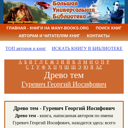
ГЛАВНАЯ - КНИГИ НА MANY-BOOKS.ORG
ПОИСК КНИГ
АВТОРАМ И ЧИТАТЕЛЯМ КНИГ
КОНТАКТЫ
ТОП авторов и книг
ИСКАТЬ КНИГУ В БИБЛИОТЕКЕ
А
Б
В
Г
Д
Е
Ж
З
И
Й
К
Л
М
Н
О
П
Р
С
Т
У
Ф
Х
Ц
Ч
Ш
Щ
Э
Ю
Я
AZ
Древо тем
Гуревич Георгий Иосифович
Древо тем - Гуревич Георгий Иосифович
Древо тем
- книга, написанная автором по имени
Гуревич Георгий Иосифович, находится здесь: всего