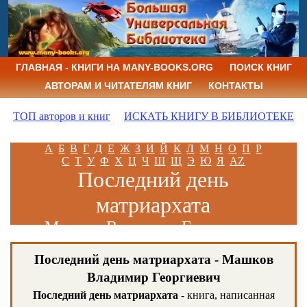
ГЛАВНАЯ - КНИГИ НА MANY-BOOKS.ORG
ПОИСК КНИГ
АВТОРАМ И ЧИТАТЕЛЯМ КНИГ
КОНТАКТЫ
ТОП авторов и книг
ИСКАТЬ КНИГУ В БИБЛИОТЕКЕ
А
Б
В
Г
Д
Е
Ж
З
И
Й
К
Л
М
Н
О
П
Р
С
Т
У
Ф
Х
Ц
Ч
Ш
Щ
Э
Ю
Я
AZ
Последний день
матриархата
Машков Владимир Георгиевич
Последний день матриархата - Машков
Владимир Георгиевич
Последний день матриархата
- книга, написанная