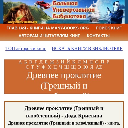
ГЛАВНАЯ - КНИГИ НА MANY-BOOKS.ORG
ПОИСК КНИГ
АВТОРАМ И ЧИТАТЕЛЯМ КНИГ
КОНТАКТЫ
ТОП авторов и книг
ИСКАТЬ КНИГУ В БИБЛИОТЕКЕ
А
Б
В
Г
Д
Е
Ж
З
И
Й
К
Л
М
Н
О
П
Р
С
Т
У
Ф
Х
Ц
Ч
Ш
Щ
Э
Ю
Я
AZ
Древнее проклятие
(Грешный и
влюбленный)
Додд Кристина
Древнее проклятие (Грешный и
влюбленный) - Додд Кристина
Древнее проклятие (Грешный и влюбленный)
- книга,