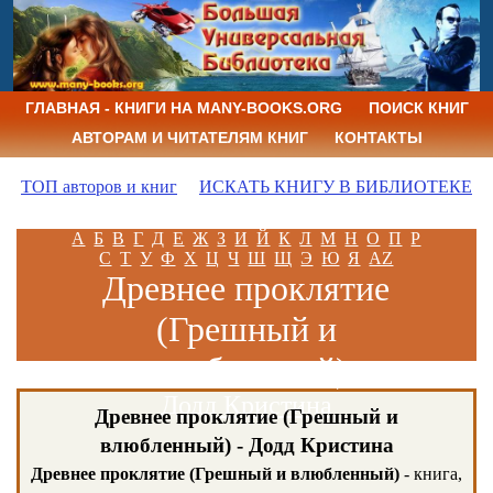
ГЛАВНАЯ - КНИГИ НА MANY-BOOKS.ORG
ПОИСК КНИГ
АВТОРАМ И ЧИТАТЕЛЯМ КНИГ
КОНТАКТЫ
ТОП авторов и книг
ИСКАТЬ КНИГУ В БИБЛИОТЕКЕ
А
Б
В
Г
Д
Е
Ж
З
И
Й
К
Л
М
Н
О
П
Р
С
Т
У
Ф
Х
Ц
Ч
Ш
Щ
Э
Ю
Я
AZ
Древнее проклятие
(Грешный и
влюбленный)
Додд Кристина
Древнее проклятие (Грешный и
влюбленный) - Додд Кристина
Древнее проклятие (Грешный и влюбленный)
- книга,