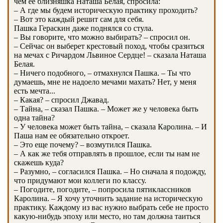
чем ее близняшка Наташа Белая, спросила:
– А где мы будем историческую практику проходить?
– Вот это каждый решит сам для себя.
Пашка Гераскин даже поднялся со стула.
– Вы говорите, что можно выбирать? – спросил он.
– Сейчас он выберет крестовый поход, чтобы сразиться
на мечах с Ричардом Львиное Сердце! – сказала Наташа
Белая.
– Ничего подобного, – отмахнулся Пашка. – Ты что
думаешь, мне не надоело мечами махать? Нет, у меня
есть мечта...
– Какая? – спросил Джавад.
– Тайна, – сказал Пашка. – Может же у человека быть
одна тайна?
– У человека может быть тайна, – сказала Каролина. – И
Паша нам ее обязательно откроет.
– Это еще почему? – возмутился Пашка.
– А как же тебя отправлять в прошлое, если ты нам не
скажешь куда?
– Разумно, – согласился Пашка. – Но сначала я подожду,
что придумают мои коллеги по классу.
– Погодите, погодите, – попросила пятиклассников
Каролина. – Я хочу уточнить задание на историческую
практику. Каждому из вас нужно выбрать себе не просто
какую-нибудь эпоху или место, но там должна таиться