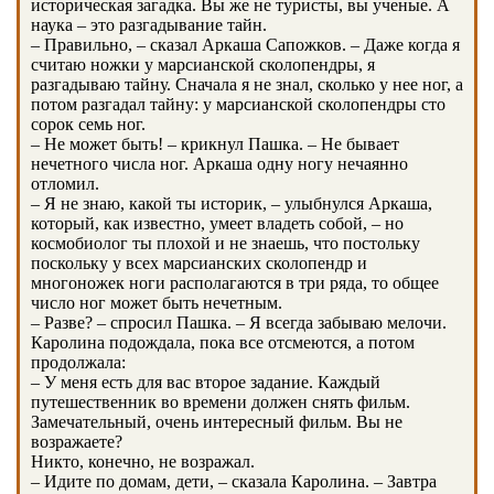
историческая загадка. Вы же не туристы, вы ученые. А
наука – это разгадывание тайн.
– Правильно, – сказал Аркаша Сапожков. – Даже когда я
считаю ножки у марсианской сколопендры, я
разгадываю тайну. Сначала я не знал, сколько у нее ног, а
потом разгадал тайну: у марсианской сколопендры сто
сорок семь ног.
– Не может быть! – крикнул Пашка. – Не бывает
нечетного числа ног. Аркаша одну ногу нечаянно
отломил.
– Я не знаю, какой ты историк, – улыбнулся Аркаша,
который, как известно, умеет владеть собой, – но
космобиолог ты плохой и не знаешь, что постольку
поскольку у всех марсианских сколопендр и
многоножек ноги располагаются в три ряда, то общее
число ног может быть нечетным.
– Разве? – спросил Пашка. – Я всегда забываю мелочи.
Каролина подождала, пока все отсмеются, а потом
продолжала:
– У меня есть для вас второе задание. Каждый
путешественник во времени должен снять фильм.
Замечательный, очень интересный фильм. Вы не
возражаете?
Никто, конечно, не возражал.
– Идите по домам, дети, – сказала Каролина. – Завтра