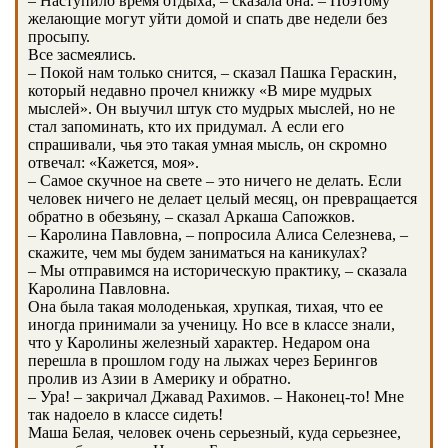
– Наступило время отдыха, – сказала она. – Поэтому
желающие могут уйти домой и спать две недели без
просыпу.
Все засмеялись.
– Покой нам только снится, – сказал Пашка Гераскин,
который недавно прочел книжку «В мире мудрых
мыслей». Он выучил штук сто мудрых мыслей, но не
стал запоминать, кто их придумал. А если его
спрашивали, чья это такая умная мысль, он скромно
отвечал: «Кажется, моя».
– Самое скучное на свете – это ничего не делать. Если
человек ничего не делает целый месяц, он превращается
обратно в обезьяну, – сказал Аркаша Сапожков.
– Каролина Павловна, – попросила Алиса Селезнева, –
скажите, чем мы будем заниматься на каникулах?
– Мы отправимся на историческую практику, – сказала
Каролина Павловна.
Она была такая молоденькая, хрупкая, тихая, что ее
иногда принимали за ученицу. Но все в классе знали,
что у Каролины железный характер. Недаром она
перешла в прошлом году на лыжах через Берингов
пролив из Азии в Америку и обратно.
– Ура! – закричал Джавад Рахимов. – Наконец-то! Мне
так надоело в классе сидеть!
Маша Белая, человек очень серьезный, куда серьезнее,