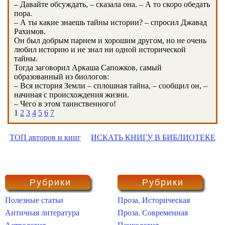
– Давайте обсуждать, – сказала она. – А то скоро обедать
пора.
– А ты какие знаешь тайны истории? – спросил Джавад
Рахимов.
Он был добрым парнем и хорошим другом, но не очень
любил историю и не знал ни одной исторической
тайны.
Тогда заговорил Аркаша Сапожков, самый
образованный из биологов:
– Вся история Земли – сплошная тайна, – сообщил он, –
начиная с происхождения жизни.
– Чего в этом таинственного!
1
2
3
4
5
6
7
ТОП авторов и книг
ИСКАТЬ КНИГУ В БИБЛИОТЕКЕ
Рубрики
Рубрики
Полезные статьи
Проза. Историческая
Античная литература
Проза. Современная