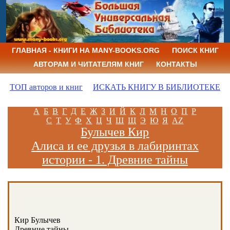
ГЛАВНАЯ - КНИГИ НА MANY-BOOKS.ORG
ПОИСК КНИГ
АВТОРАМ И ЧИТАТЕЛЯМ КНИГ
КОНТАКТЫ
ТОП авторов и книг
ИСКАТЬ КНИГУ В БИБЛИОТЕКЕ
А
Б
В
Г
Д
Е
Ж
З
И
Й
К
Л
М
Н
О
П
Р
С
Т
У
Ф
Х
Ц
Ч
Ш
Щ
Э
Ю
Я
AZ
Булычев Кир
Алиса и ее друзья в лабиринтах
истории - 1. Древние тайны
Кир Булычев
Древние тайны