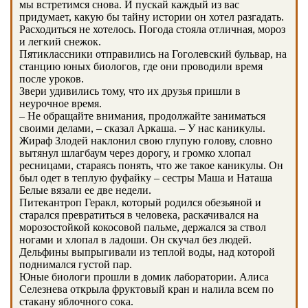
мы встретимся снова. И пускай каждый из вас
придумает, какую бы тайну истории он хотел разгадать.
Расходиться не хотелось. Погода стояла отличная, мороз
и легкий снежок.
Пятиклассники отправились на Гоголевский бульвар, на
станцию юных биологов, где они проводили время
после уроков.
Звери удивились тому, что их друзья пришли в
неурочное время.
– Не обращайте внимания, продолжайте заниматься
своими делами, – сказал Аркаша. – У нас каникулы.
Жираф Злодей наклонил свою глупую голову, словно
вытянул шлагбаум через дорогу, и громко хлопал
ресницами, стараясь понять, что же такое каникулы. Он
был одет в теплую фуфайку – сестры Маша и Наташа
Белые вязали ее две недели.
Питекантроп Геракл, который родился обезьяной и
старался превратиться в человека, раскачивался на
морозостойкой кокосовой пальме, держался за ствол
ногами и хлопал в ладоши. Он скучал без людей.
Дельфины выпрыгивали из теплой воды, над которой
поднимался густой пар.
Юные биологи прошли в домик лаборатории. Алиса
Селезнева открыла фруктовый кран и налила всем по
стакану яблочного сока.