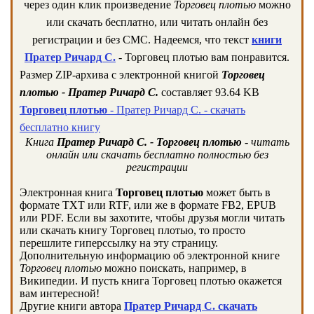
через один клик произведение
Торговец плотью
можно
или скачать бесплатно, или читать онлайн без
регистрации и без СМС. Надеемся, что текст
книги
Пратер Ричард С.
- Торговец плотью вам понравится.
Размер ZIP-архива c электронной книгой
Торговец
плотью - Пратер Ричард С.
составляет 93.64 KB
Торговец плотью
- Пратер Ричард С. - скачать
бесплатно книгу
Книга
Пратер Ричард С. - Торговец плотью
- читать
онлайн или скачать бесплатно полностью без
регистрации
Электронная книга
Торговец плотью
может быть в
формате TXT или RTF, или же в формате FB2, EPUB
или PDF. Если вы захотите, чтобы друзья могли читать
или скачать книгу Торговец плотью, то просто
перешлите гиперссылку на эту страницу.
Дополнительную информацию об электронной книге
Торговец плотью
можно поискать, например, в
Википедии. И пусть книга Торговец плотью окажется
вам интересной!
Другие книги автора
Пратер Ричард С. скачать