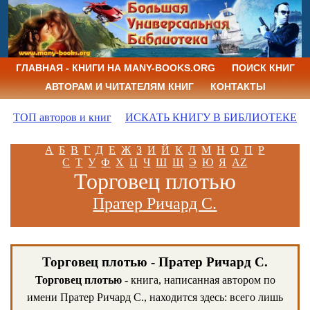
ГЛАВНАЯ - КНИГИ НА MANY-BOOKS.ORG
ПОИСК КНИГ
АВТОРАМ И ЧИТАТЕЛЯМ КНИГ
КОНТАКТЫ
ТОП авторов и книг
ИСКАТЬ КНИГУ В БИБЛИОТЕКЕ
А
Б
В
Г
Д
Е
Ж
З
И
Й
К
Л
М
Н
О
П
Р
С
Т
У
Ф
Х
Ц
Ч
Ш
Щ
Э
Ю
Я
AZ
Торговец плотью
Пратер Ричард С.
Торговец плотью - Пратер Ричард С.
Торговец плотью
- книга, написанная автором по
имени Пратер Ричард С., находится здесь: всего лишь