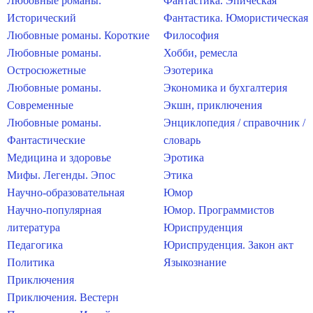
Любовные романы.
Фантастика. Эпическая
Исторический
Фантастика. Юмористическая
Любовные романы. Короткие
Философия
Любовные романы.
Хобби, ремесла
Остросюжетные
Эзотерика
Любовные романы.
Экономика и бухгалтерия
Современные
Экшн, приключения
Любовные романы.
Энциклопедия / справочник /
Фантастические
словарь
Медицина и здоровье
Эротика
Мифы. Легенды. Эпос
Этика
Научно-образовательная
Юмор
Научно-популярная
Юмор. Программистов
литература
Юриспруденция
Педагогика
Юриспруденция. Закон акт
Политика
Языкознание
Приключения
Приключения. Вестерн