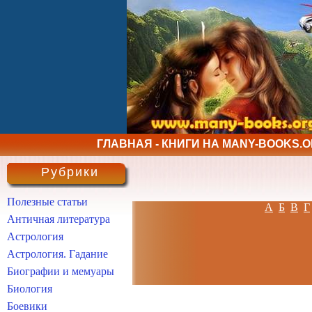
ГЛАВНАЯ - КНИГИ НА MANY-BOOKS.
Рубрики
Полезные статьи
А
Б
В
Г
Античная литература
Астрология
Астрология. Гадание
Биографии и мемуары
Биология
Боевики