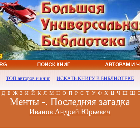
ORG
ПОИСК КНИГ
АВТОРАМ И 
ТОП авторов и книг
ИСКАТЬ КНИГУ В БИБЛИОТЕКЕ
Д
Е
Ж
З
И
Й
К
Л
М
Н
О
П
Р
С
Т
У
Ф
Х
Ц
Ч
Ш
Щ
Менты -. Последняя загадка
Иванов Андрей Юрьевич