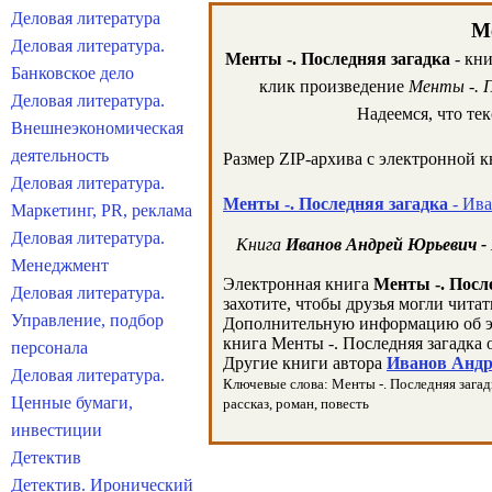
Деловая литература
Ме
Деловая литература.
Менты -. Последняя загадка
- кни
Банковское дело
клик произведение
Менты -. П
Деловая литература.
Надеемся, что те
Внешнеэкономическая
деятельность
Размер ZIP-архива c электронной 
Деловая литература.
Менты -. Последняя загадка
- Ива
Маркетинг, PR, реклама
Деловая литература.
Книга
Иванов Андрей Юрьевич - 
Менеджмент
Электронная книга
Менты -. Посл
Деловая литература.
захотите, чтобы друзья могли читат
Управление, подбор
Дополнительную информацию об э
книга Менты -. Последняя загадка 
персонала
Другие книги автора
Иванов Андр
Деловая литература.
Ключевые слова: Менты -. Последняя загадк
Ценные бумаги,
рассказ, роман, повесть
инвестиции
Детектив
Детектив. Иронический