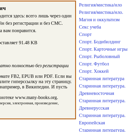
Религия/мистика/нло
вич
Религия/мистика/нло.
ится здесь: всего лишь через один
Магия и оккультизм
йн без регистрации и без СМС.
Секс учеба
а вам понравится.
Спорт
Спорт. Бодибилдинг
ставляет 91.48 KB
Спорт. Карточные игры
Спорт. Рыболовный
Спорт. Футбол
латно полностью без регистрации
Спорт. Хоккей
рмате FB2, EPUB или PDF. Если вы
Старинная литература
шлите гиперссылку на эту страницу.
Старинная литература.
например, в Википедии. И пусть
Древневосточная
иотеке www.many-books.org.
Старинная литература.
версия, электронная, произведение,
Древнерусская
Старинная литература.
Европейская
Старинная литература.