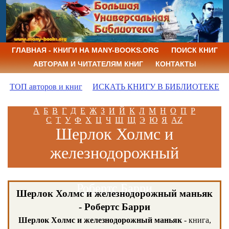
ГЛАВНАЯ - КНИГИ НА MANY-BOOKS.ORG
ПОИСК КНИГ
АВТОРАМ И ЧИТАТЕЛЯМ КНИГ
КОНТАКТЫ
ТОП авторов и книг
ИСКАТЬ КНИГУ В БИБЛИОТЕКЕ
А
Б
В
Г
Д
Е
Ж
З
И
Й
К
Л
М
Н
О
П
Р
С
Т
У
Ф
Х
Ц
Ч
Ш
Щ
Э
Ю
Я
AZ
Шерлок Холмс и
железнодорожный
маньяк
Робертс Барри
Шерлок Холмс и железнодорожный маньяк
- Робертс Барри
Шерлок Холмс и железнодорожный маньяк
- книга,