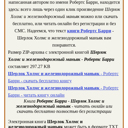
написанная автором по имени Робертс Барри, находится
здесь: всего лишь через один клик произведение
Шерлок
Холмс и железнодорожный маньяк
можно или скачать
бесплатно, или читать онлайн без регистрации и без
СМС. Надеемся, что текст
книги Робертс Барри
-
Шерлок Холмс и железнодорожный маньяк вам
понравится.
Размер ZIP-архива c электронной книгой
Шерлок
Холмс и железнодорожный маньяк - Робертс Барри
составляет 297.27 KB
Шерлок Холмс и железнодорожный маньяк
- Робертс
Барри - скачать бесплатно книгу
Шерлок Холмс и железнодорожный маньяк
- Робертс
Барри - читать книгу онлайн
Книга
Робертс Барри - Шерлок Холмс и
железнодорожный маньяк
- читать онлайн или
скачать бесплатно полностью без регистрации
Электронная книга
Шерлок Холмс и
железнодорожный маньяк
может быть в формате TXT