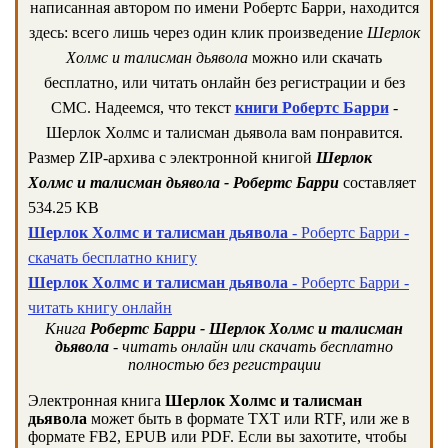
написанная автором по имени Робертс Барри, находится
здесь: всего лишь через один клик произведение
Шерлок
Холмс и талисман дьявола
можно или скачать
бесплатно, или читать онлайн без регистрации и без
СМС. Надеемся, что текст
книги Робертс Барри
-
Шерлок Холмс и талисман дьявола вам понравится.
Размер ZIP-архива c электронной книгой
Шерлок
Холмс и талисман дьявола - Робертс Барри
составляет
534.25 KB
Шерлок Холмс и талисман дьявола
- Робертс Барри -
скачать бесплатно книгу
Шерлок Холмс и талисман дьявола
- Робертс Барри -
читать книгу онлайн
Книга
Робертс Барри - Шерлок Холмс и талисман
дьявола
- читать онлайн или скачать бесплатно
полностью без регистрации
Электронная книга
Шерлок Холмс и талисман
дьявола
может быть в формате TXT или RTF, или же в
формате FB2, EPUB или PDF. Если вы захотите, чтобы