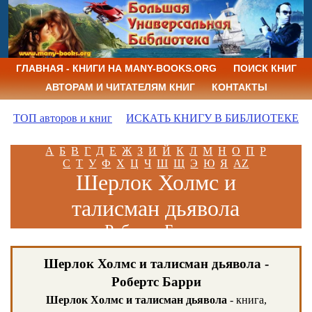
ГЛАВНАЯ - КНИГИ НА MANY-BOOKS.ORG
ПОИСК КНИГ
АВТОРАМ И ЧИТАТЕЛЯМ КНИГ
КОНТАКТЫ
ТОП авторов и книг
ИСКАТЬ КНИГУ В БИБЛИОТЕКЕ
А
Б
В
Г
Д
Е
Ж
З
И
Й
К
Л
М
Н
О
П
Р
С
Т
У
Ф
Х
Ц
Ч
Ш
Щ
Э
Ю
Я
AZ
Шерлок Холмс и
талисман дьявола
Робертс Барри
Шерлок Холмс и талисман дьявола -
Робертс Барри
Шерлок Холмс и талисман дьявола
- книга,