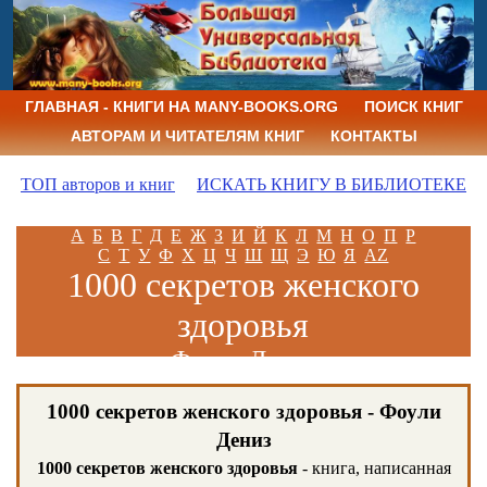
ГЛАВНАЯ - КНИГИ НА MANY-BOOKS.ORG
ПОИСК КНИГ
АВТОРАМ И ЧИТАТЕЛЯМ КНИГ
КОНТАКТЫ
ТОП авторов и книг
ИСКАТЬ КНИГУ В БИБЛИОТЕКЕ
А
Б
В
Г
Д
Е
Ж
З
И
Й
К
Л
М
Н
О
П
Р
С
Т
У
Ф
Х
Ц
Ч
Ш
Щ
Э
Ю
Я
AZ
1000 секретов женского
здоровья
Фоули Дениз
1000 секретов женского здоровья - Фоули
Дениз
1000 секретов женского здоровья
- книга, написанная