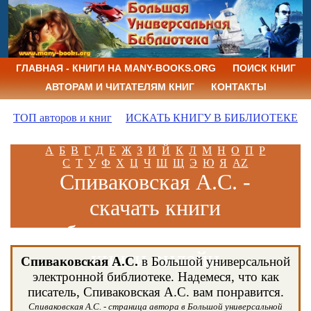
ГЛАВНАЯ - КНИГИ НА MANY-BOOKS.ORG
ПОИСК КНИГ
АВТОРАМ И ЧИТАТЕЛЯМ КНИГ
КОНТАКТЫ
ТОП авторов и книг
ИСКАТЬ КНИГУ В БИБЛИОТЕКЕ
А
Б
В
Г
Д
Е
Ж
З
И
Й
К
Л
М
Н
О
П
Р
С
Т
У
Ф
Х
Ц
Ч
Ш
Щ
Э
Ю
Я
AZ
Спиваковская А.С. -
скачать книги
бесплатно и читать
книги онлайн
Спиваковская А.С.
в Большой универсальной
электронной библиотеке. Надемеся, что как
писатель, Спиваковская А.С. вам понравится.
Спиваковская А.С. - страница автора в Большой универсальной