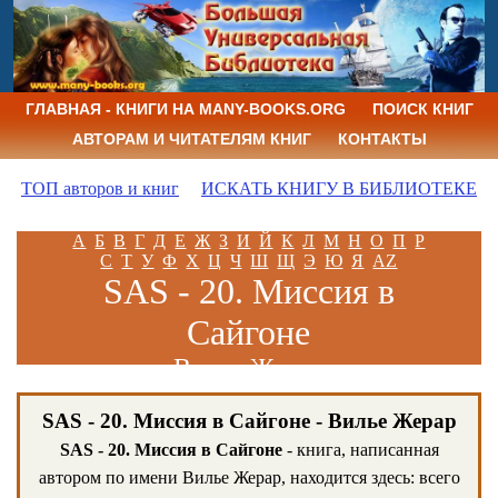
ГЛАВНАЯ - КНИГИ НА MANY-BOOKS.ORG
ПОИСК КНИГ
АВТОРАМ И ЧИТАТЕЛЯМ КНИГ
КОНТАКТЫ
ТОП авторов и книг
ИСКАТЬ КНИГУ В БИБЛИОТЕКЕ
А
Б
В
Г
Д
Е
Ж
З
И
Й
К
Л
М
Н
О
П
Р
С
Т
У
Ф
Х
Ц
Ч
Ш
Щ
Э
Ю
Я
AZ
SAS - 20. Миссия в
Сайгоне
Вилье Жерар
SAS - 20. Миссия в Сайгоне - Вилье Жерар
SAS - 20. Миссия в Сайгоне
- книга, написанная
автором по имени Вилье Жерар, находится здесь: всего